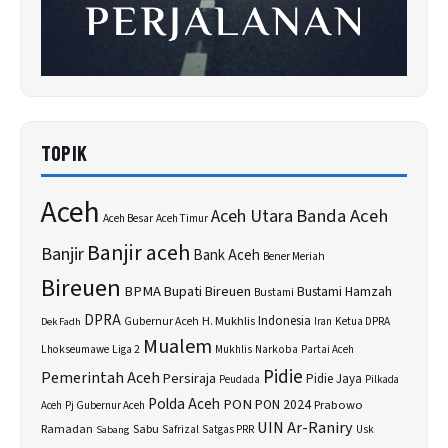
TOPIK
Aceh
Banda Aceh
Aceh Utara
Aceh Besar
Aceh Timur
Banjir aceh
Banjir
Bank Aceh
Bener Meriah
Bireuen
BPMA
Bupati Bireuen
Bustami Hamzah
Bustami
DPRA
H. Mukhlis
Indonesia
Gubernur Aceh
Ketua DPRA
Dek Fadh
Iran
Mualem
Lhokseumawe
Liga 2
Narkoba
Mukhlis
Partai Aceh
Pidie
Pemerintah Aceh
Persiraja
Pidie Jaya
Peudada
Pilkada
Polda Aceh
PON
PON 2024
Prabowo
Aceh
Pj Gubernur Aceh
UIN Ar-Raniry
Sabu
Ramadan
Safrizal
Satgas PRR
Usk
Sabang