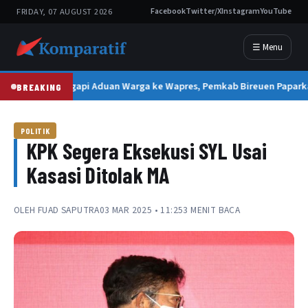
FRIDAY, 07 AUGUST 2026
Facebook
Twitter/X
Instagram
YouTube
☰ Menu
Tanggapi Aduan Warga ke Wapres, Pemkab Bireuen Paparka
BREAKING
POLITIK
KPK Segera Eksekusi SYL Usai
Kasasi Ditolak MA
OLEH
FUAD SAPUTRA
03 MAR 2025 • 11:25
3 MENIT BACA