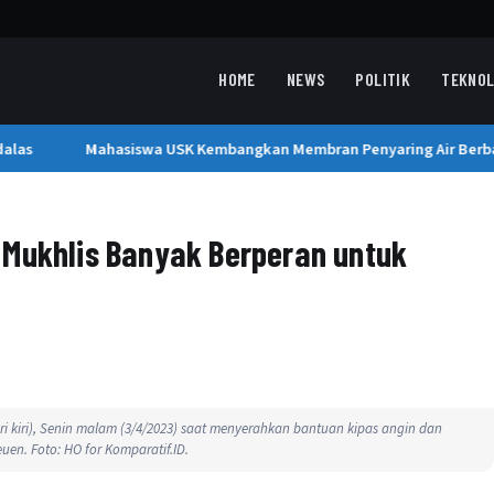
HOME
NEWS
POLITIK
TEKNOL
las
Mahasiswa USK Kembangkan Membran Penyaring Air Berbasi
 Mukhlis Banyak Berperan untuk
ari kiri), Senin malam (3/4/2023) saat menyerahkan bantuan kipas angin dan
uen. Foto: HO for Komparatif.ID.