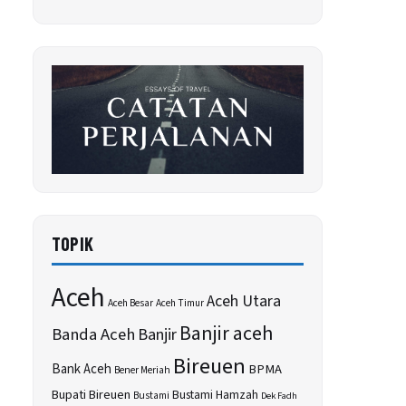
TOPIK
Aceh
Aceh Utara
Aceh Besar
Aceh Timur
Banjir aceh
Banda Aceh
Banjir
Bireuen
Bank Aceh
BPMA
Bener Meriah
Bupati Bireuen
Bustami Hamzah
Bustami
Dek Fadh