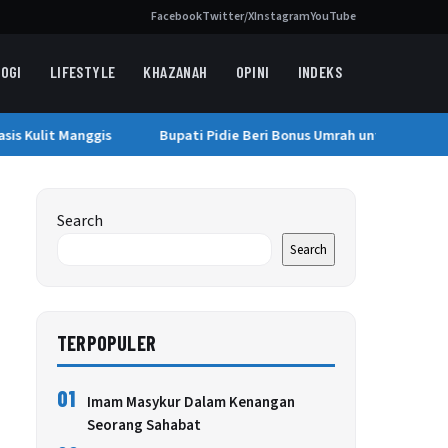
Facebook
Twitter/X
Instagram
YouTube
OGI
LIFESTYLE
KHAZANAH
OPINI
INDEKS
s Kulit Manggis
Bupati Pidie Beri Bonus Umrah untuk Kafilah B
Search
Search
TERPOPULER
01
Imam Masykur Dalam Kenangan
Seorang Sahabat