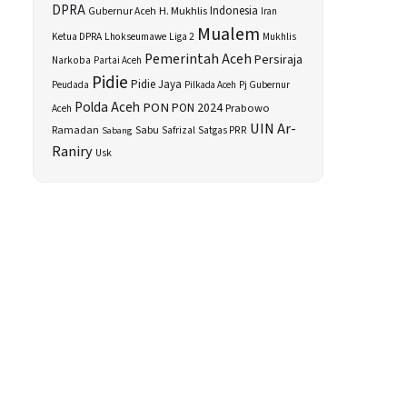
DPRA
H. Mukhlis
Indonesia
Gubernur Aceh
Iran
Mualem
Ketua DPRA
Lhokseumawe
Liga 2
Mukhlis
Pemerintah Aceh
Persiraja
Narkoba
Partai Aceh
Pidie
Pidie Jaya
Peudada
Pilkada Aceh
Pj Gubernur
Polda Aceh
PON
PON 2024
Prabowo
Aceh
UIN Ar-
Sabu
Ramadan
Safrizal
Satgas PRR
Sabang
Raniry
Usk