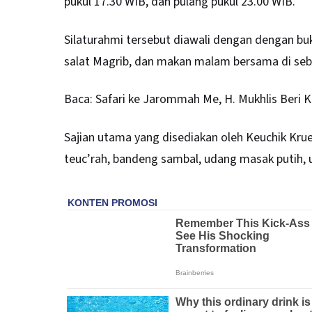
pukul 17.30 WIB, dan pulang pukul 23.00 WIB.
Silaturahmi tersebut diawali dengan dengan buk
salat Magrib, dan makan malam bersama di sebu
Baca:
Safari ke Jarommah Me, H. Mukhlis Beri K
Sajian utama yang disediakan oleh Keuchik Kru
teuc’rah, bandeng sambal, udang masak putih, u