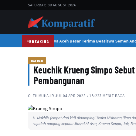
SATURDAY, 08 AUGUST 2026
300 Pelajar dan Mahasiswa Aceh Besar Terima Beasiswa Semen Anda
BREAKING
DAERAH
Keuchik Krueng Simpo Sebut
Pembangunan
OLEH
MUHAJIR JULI
04 APR 2023 • 15:22
3 MENIT BACA
H. Mukhlis (empat dari kiri) didampingi Teuku MUbaraq (lima d
sajadah panjang kepada Masjid Al-Asar, Krueng Simpo, Juli, Bire