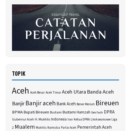
TOPIK
Aceh
Banda Aceh
Aceh Utara
Aceh Besar
Aceh Timur
Bireuen
Banjir aceh
Banjir
Bank Aceh
Bener Meriah
BPMA
Bupati Bireuen
DPRA
Bustami Hamzah
Bustami
Dek Fadh
H. Mukhlis
Indonesia
Gubernur Aceh
Ketua DPRA
Lhokseumawe
Liga
Iran
Mualem
Pemerintah Aceh
2
Narkoba
Mukhlis
Partai Aceh