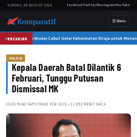
SUNDAY, 09 AUGUST 2026
Facebook
Twitter/X
Instagram
YouTube
☰ Menu
Sultan Brunei Cabut Gelar Kehormatan Diraja untuk Menan
BREAKING
POLITIK
Kepala Daerah Batal Dilantik 6
Februari, Tunggu Putusan
Dismissal MK
OLEH
FUAD SAPUTRA
01 FEB 2025 • 11:09
2 MENIT BACA