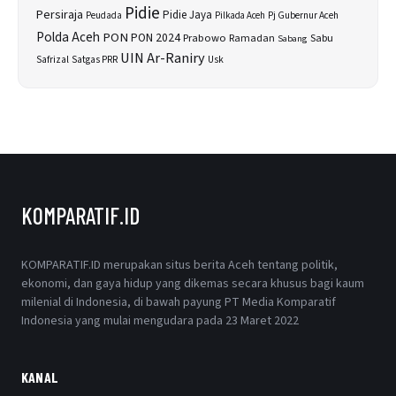
Pidie
Persiraja
Pidie Jaya
Peudada
Pilkada Aceh
Pj Gubernur Aceh
Polda Aceh
PON
PON 2024
Prabowo
Sabu
Ramadan
Sabang
UIN Ar-Raniry
Safrizal
Satgas PRR
Usk
KOMPARATIF.ID
KOMPARATIF.ID merupakan situs berita Aceh tentang politik,
ekonomi, dan gaya hidup yang dikemas secara khusus bagi kaum
milenial di Indonesia, di bawah payung PT Media Komparatif
Indonesia yang mulai mengudara pada 23 Maret 2022
KANAL