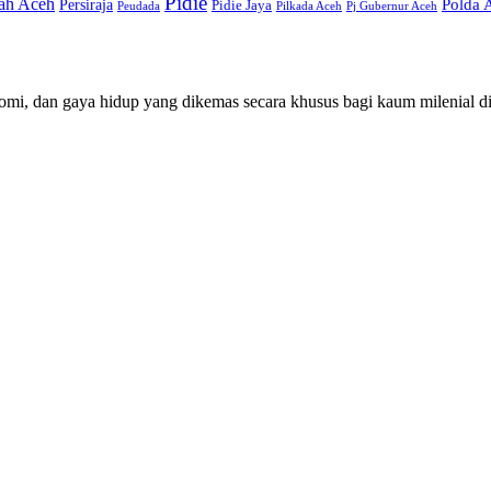
Pidie
ah Aceh
Persiraja
Polda 
Pidie Jaya
Peudada
Pilkada Aceh
Pj Gubernur Aceh
mi, dan gaya hidup yang dikemas secara khusus bagi kaum milenial d