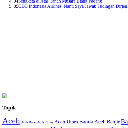
04
Sengketa di Atas Tanah Musara Blang Padang
05
CEO Indonesia Airlines: Nanti Saya Jawab Tudingan Dirj
Topik
Aceh
Ba
Banda Aceh
Aceh Utara
Banjir
Aceh Besar
Aceh Timur