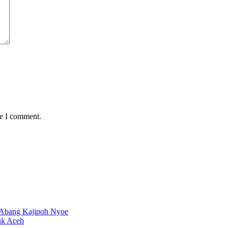
me I comment.
 Abang Kajipoh Nyoe
uk Aceh