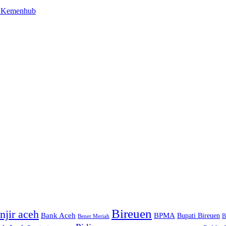
en Kemenhub
Bireuen
njir aceh
Bank Aceh
BPMA
Bupati Bireuen
Bener Meriah
B