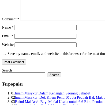
Comment
*
Name
*
Email
*
Website
Save my name, email, and website in this browser for the next ti
Search
Search
Terpopuler
01
Imam Masykur Dalam Kenangan Seorang Sahabat
02
Imam Masykur: Dek Kirem Peng 50 Juta Peugah Bak Mak,
03
Baitul Mal Aceh Bagi Modal Usaha untuk 6,6 Ribu Pendud