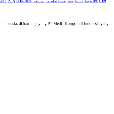
UIN
Aceh
PON
PON 2024
Prabowo
Ramadan
Sabu
Safrizal
Satgas PRR
Sabang
i Indonesia, di bawah payung PT Media Komparatif Indonesia yang