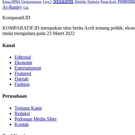
Mualem
Pemerint
Ketua DPRA
Lhokseumawe
Liga 2
Mukhlis
Narkoba
Partai Aceh
Ar-Raniry
Usk
Komparatif.ID
KOMPARATIF.ID merupakan situs berita Aceh tentang politik, ekono
mulai mengudara pada 23 Maret 2022
Kanal
Editorial
Ekonomi
Entertainment
Featured
Daerah
Fashion
Perusahaan
Tentang Kami
Redaksi
Pedoman Media Siber
Kontak