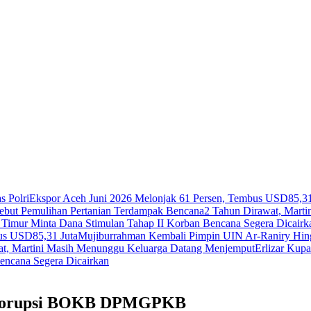
s Polri
Ekspor Aceh Juni 2026 Melonjak 61 Persen, Tembus USD85,31
ebut Pemulihan Pertanian Terdampak Bencana
2 Tahun Dirawat, Mart
 Timur Minta Dana Stimulan Tahap II Korban Bencana Segera Dicairk
us USD85,31 Juta
Mujiburrahman Kembali Pimpin UIN Ar-Raniry Hin
at, Martini Masih Menunggu Keluarga Datang Menjemput
Erlizar Kupa
encana Segera Dicairkan
it Korupsi BOKB DPMGPKB