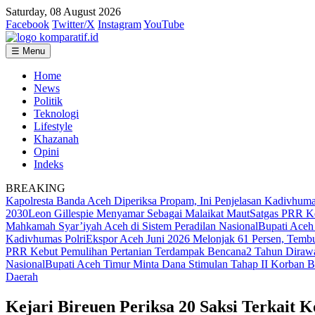
Saturday, 08 August 2026
Facebook
Twitter/X
Instagram
YouTube
☰ Menu
Home
News
Politik
Teknologi
Lifestyle
Khazanah
Opini
Indeks
BREAKING
Kapolresta Banda Aceh Diperiksa Propam, Ini Penjelasan Kadivhuma
2030
Leon Gillespie Menyamar Sebagai Malaikat Maut
Satgas PRR K
Mahkamah Syar’iyah Aceh di Sistem Peradilan Nasional
Bupati Aceh
Kadivhumas Polri
Ekspor Aceh Juni 2026 Melonjak 61 Persen, Temb
PRR Kebut Pemulihan Pertanian Terdampak Bencana
2 Tahun Diraw
Nasional
Bupati Aceh Timur Minta Dana Stimulan Tahap II Korban B
Daerah
Kejari Bireuen Periksa 20 Saksi Terka