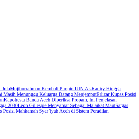
 Juta
Mujiburrahman Kembali Pimpin UIN Ar-Raniry Hingga
ini Masih Menunggu Keluarga Datang Menjemput
Erlizar Kupas Posisi
an
Kapolresta Banda Aceh Diperiksa Propam, Ini Penjelasan
gga 2030
Leon Gillespie Menyamar Sebagai Malaikat Maut
Satgas
s Posisi Mahkamah Syar’iyah Aceh di Sistem Peradilan