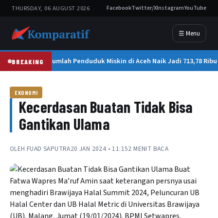
THURSDAY, 06 AUGUST 2026
Facebook
Twitter/X
Instagram
YouTube
☰ Menu
BPS: Jumlah Penduduk Miskin di Aceh Naik Jadi 713,78 Ribu
BREAKING
EKONOMI
Kecerdasan Buatan Tidak Bisa
Gantikan Ulama
OLEH
FUAD SAPUTRA
20 JAN 2024 • 11:15
2 MENIT BACA