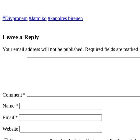
#Divpropam
#Jatmiko
#kapolres bireuen
Leave a Reply
Your email address will not be published.
Required fields are marked
Comment
*
Name
*
Email
*
Website