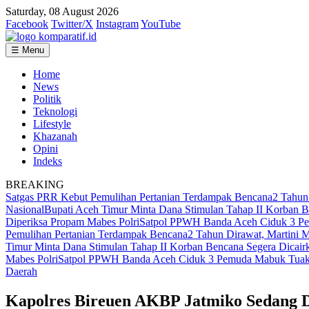
Saturday, 08 August 2026
Facebook
Twitter/X
Instagram
YouTube
☰ Menu
Home
News
Politik
Teknologi
Lifestyle
Khazanah
Opini
Indeks
BREAKING
Satgas PRR Kebut Pemulihan Pertanian Terdampak Bencana
2 Tahun
Nasional
Bupati Aceh Timur Minta Dana Stimulan Tahap II Korban B
Diperiksa Propam Mabes Polri
Satpol PPWH Banda Aceh Ciduk 3 Pe
Pemulihan Pertanian Terdampak Bencana
2 Tahun Dirawat, Martini
Timur Minta Dana Stimulan Tahap II Korban Bencana Segera Dicair
Mabes Polri
Satpol PPWH Banda Aceh Ciduk 3 Pemuda Mabuk Tuak 
Daerah
Kapolres Bireuen AKBP Jatmiko Sedang D