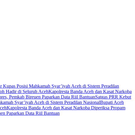
ar Kupas Posisi Mahkamah Syar’iyah Aceh di Sistem Peradilan
oh Hadir di Seluruh Aceh
Kapolresta Banda Aceh dan Kasat Narkoba
es, Pemkab Bireuen Paparkan Data Riil Bantuan
Satgas PRR Kebut
hkamah Syar’iyah Aceh di Sistem Peradilan Nasional
Bupati Aceh
Aceh
Kapolresta Banda Aceh dan Kasat Narkoba Diperiksa Propam
en Paparkan Data Riil Bantuan