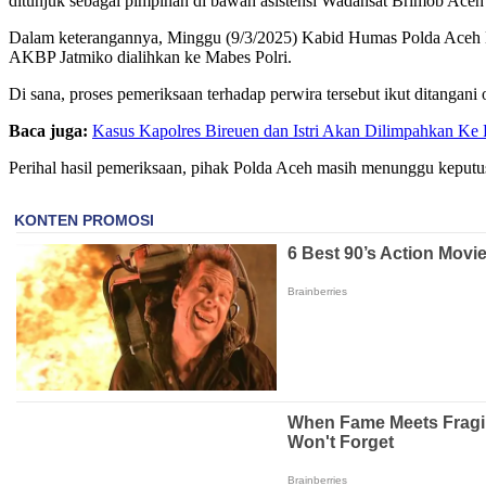
ditunjuk sebagai pimpinan di bawah asistensi Wadansat Brimob Ace
Dalam keterangannya, Minggu (9/3/2025) Kabid Humas Polda Aceh K
AKBP Jatmiko dialihkan ke Mabes Polri.
Di sana, proses pemeriksaan terhadap perwira tersebut ikut ditangani 
Baca juga:
Kasus Kapolres Bireuen dan Istri Akan Dilimpahkan Ke 
Perihal hasil pemeriksaan, pihak Polda Aceh masih menunggu keputus