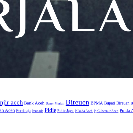
Bireuen
njir aceh
Bank Aceh
BPMA
Bupati Bireuen
Bener Meriah
B
Pidie
ah Aceh
Persiraja
Polda 
Pidie Jaya
Peudada
Pilkada Aceh
Pj Gubernur Aceh