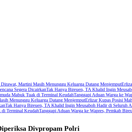
 Dirawat, Martini Masih Menunggu Keluarga Datang Menjemput
Erliz
encana Segera Dicairkan
Tak Hanya Bireuen, TA Khalid Ingin Meusab
muda Mabuk Tuak di Terminal Keudah
Tanggapi Aduan Warga ke Wapr
 Masih Menunggu Keluarga Datang Menjemput
Erlizar Kupas Posisi Ma
kan
Tak Hanya Bireuen, TA Khalid Ingin Meusaboh Hadir di Seluruh 
di Terminal Keudah
Tanggapi Aduan Warga ke Wapres, Pemkab Bireu
iperiksa Divpropam Polri