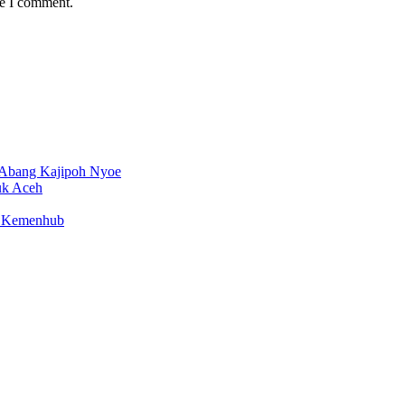
me I comment.
 Abang Kajipoh Nyoe
uk Aceh
en Kemenhub