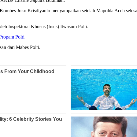
h AKBP Charlie Saputra Budiman.
ombes Joko Krisdiyanto menyampaikan setelah Mapolda Aceh selesai
oleh Inspektorat Khusus (Irsus) Itwasum Polri.
Propam Polri
an dari Mabes Polri.