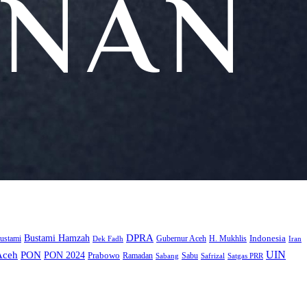
DPRA
Bustami Hamzah
H. Mukhlis
Indonesia
ustami
Gubernur Aceh
Iran
Dek Fadh
UIN
Aceh
PON
PON 2024
Prabowo
Ramadan
Sabu
Safrizal
Satgas PRR
Sabang