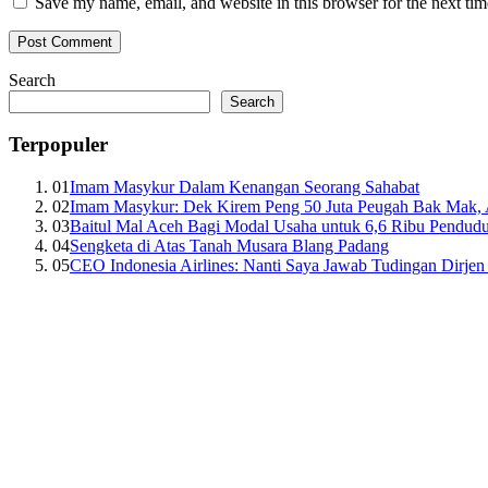
Save my name, email, and website in this browser for the next ti
Search
Search
Terpopuler
01
Imam Masykur Dalam Kenangan Seorang Sahabat
02
Imam Masykur: Dek Kirem Peng 50 Juta Peugah Bak Mak,
03
Baitul Mal Aceh Bagi Modal Usaha untuk 6,6 Ribu Pendud
04
Sengketa di Atas Tanah Musara Blang Padang
05
CEO Indonesia Airlines: Nanti Saya Jawab Tudingan Dirj