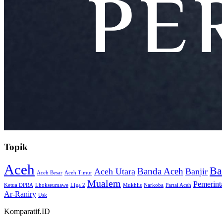
Topik
Aceh
Ba
Banda Aceh
Aceh Utara
Banjir
Aceh Besar
Aceh Timur
Mualem
Pemerint
Ketua DPRA
Lhokseumawe
Liga 2
Mukhlis
Narkoba
Partai Aceh
Ar-Raniry
Usk
Komparatif.ID