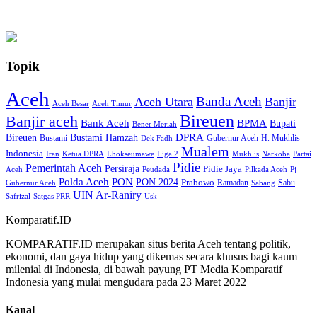
Topik
Aceh
Banda Aceh
Aceh Utara
Banjir
Aceh Besar
Aceh Timur
Bireuen
Banjir aceh
Bank Aceh
BPMA
Bupati
Bener Meriah
Bireuen
DPRA
Bustami Hamzah
H. Mukhlis
Bustami
Gubernur Aceh
Dek Fadh
Mualem
Indonesia
Iran
Ketua DPRA
Lhokseumawe
Liga 2
Mukhlis
Narkoba
Partai
Pidie
Pemerintah Aceh
Persiraja
Pidie Jaya
Aceh
Peudada
Pilkada Aceh
Pj
Polda Aceh
PON
PON 2024
Prabowo
Ramadan
Sabu
Gubernur Aceh
Sabang
UIN Ar-Raniry
Safrizal
Satgas PRR
Usk
Komparatif.ID
KOMPARATIF.ID merupakan situs berita Aceh tentang politik,
ekonomi, dan gaya hidup yang dikemas secara khusus bagi kaum
milenial di Indonesia, di bawah payung PT Media Komparatif
Indonesia yang mulai mengudara pada 23 Maret 2022
Kanal