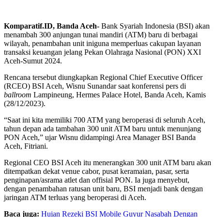
Komparatif.ID, Banda Aceh-
Bank Syariah Indonesia (BSI) akan
menambah 300 anjungan tunai mandiri (ATM) baru di berbagai
wilayah, penambahan unit iniguna memperluas cakupan layanan
transaksi keuangan jelang Pekan Olahraga Nasional (PON) XXI
Aceh-Sumut 2024.
Rencana tersebut diungkapkan Regional Chief Executive Officer
(RCEO) BSI Aceh, Wisnu Sunandar saat konferensi pers di
ballroom
Lampineung, Hermes Palace Hotel, Banda Aceh, Kamis
(28/12/2023).
“Saat ini kita memiliki 700 ATM yang beroperasi di seluruh Aceh,
tahun depan ada tambahan 300 unit ATM baru untuk menunjang
PON Aceh,” ujar Wisnu didampingi Area Manager BSI Banda
Aceh, Fitriani.
Regional CEO BSI Aceh itu menerangkan 300 unit ATM baru akan
ditempatkan dekat venue cabor, pusat keramaian, pasar, serta
penginapan/asrama atlet dan offisial PON. Ia juga menyebut,
dengan penambahan ratusan unit baru, BSI menjadi bank dengan
jaringan ATM terluas yang beroperasi di Aceh.
Baca juga:
Hujan Rezeki BSI Mobile Guyur Nasabah Dengan