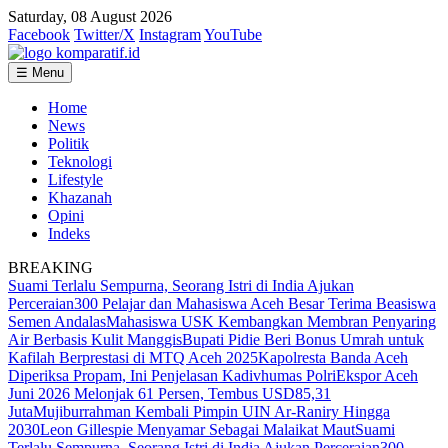
Saturday, 08 August 2026
Facebook
Twitter/X
Instagram
YouTube
☰ Menu
Home
News
Politik
Teknologi
Lifestyle
Khazanah
Opini
Indeks
BREAKING
Suami Terlalu Sempurna, Seorang Istri di India Ajukan
Perceraian
300 Pelajar dan Mahasiswa Aceh Besar Terima Beasiswa
Semen Andalas
Mahasiswa USK Kembangkan Membran Penyaring
Air Berbasis Kulit Manggis
Bupati Pidie Beri Bonus Umrah untuk
Kafilah Berprestasi di MTQ Aceh 2025
Kapolresta Banda Aceh
Diperiksa Propam, Ini Penjelasan Kadivhumas Polri
Ekspor Aceh
Juni 2026 Melonjak 61 Persen, Tembus USD85,31
Juta
Mujiburrahman Kembali Pimpin UIN Ar-Raniry Hingga
2030
Leon Gillespie Menyamar Sebagai Malaikat Maut
Suami
Terlalu Sempurna, Seorang Istri di India Ajukan Perceraian
300