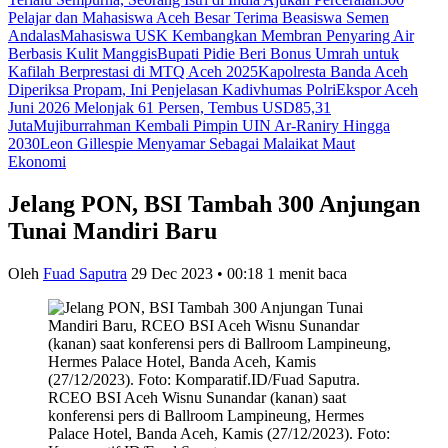
Pelajar dan Mahasiswa Aceh Besar Terima Beasiswa Semen
Andalas
Mahasiswa USK Kembangkan Membran Penyaring Air
Berbasis Kulit Manggis
Bupati Pidie Beri Bonus Umrah untuk
Kafilah Berprestasi di MTQ Aceh 2025
Kapolresta Banda Aceh
Diperiksa Propam, Ini Penjelasan Kadivhumas Polri
Ekspor Aceh
Juni 2026 Melonjak 61 Persen, Tembus USD85,31
Juta
Mujiburrahman Kembali Pimpin UIN Ar-Raniry Hingga
2030
Leon Gillespie Menyamar Sebagai Malaikat Maut
Ekonomi
Jelang PON, BSI Tambah 300 Anjungan
Tunai Mandiri Baru
Oleh
Fuad Saputra
29 Dec 2023 • 00:18
1 menit baca
RCEO BSI Aceh Wisnu Sunandar (kanan) saat
konferensi pers di Ballroom Lampineung, Hermes
Palace Hotel, Banda Aceh, Kamis (27/12/2023). Foto: