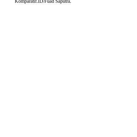
Komparatif.ID/Fuad Saputra.