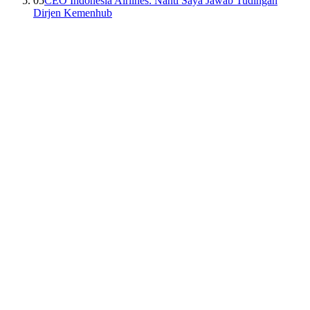
05
CEO Indonesia Airlines: Nanti Saya Jawab Tudingan
Dirjen Kemenhub