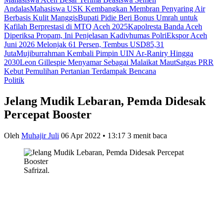
Andalas
Mahasiswa USK Kembangkan Membran Penyaring Air
Berbasis Kulit Manggis
Bupati Pidie Beri Bonus Umrah untuk
Kafilah Berprestasi di MTQ Aceh 2025
Kapolresta Banda Aceh
Diperiksa Propam, Ini Penjelasan Kadivhumas Polri
Ekspor Aceh
Juni 2026 Melonjak 61 Persen, Tembus USD85,31
Juta
Mujiburrahman Kembali Pimpin UIN Ar-Raniry Hingga
2030
Leon Gillespie Menyamar Sebagai Malaikat Maut
Satgas PRR
Kebut Pemulihan Pertanian Terdampak Bencana
Politik
Jelang Mudik Lebaran, Pemda Didesak
Percepat Booster
Oleh
Muhajir Juli
06 Apr 2022 • 13:17
3 menit baca
Safrizal.