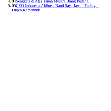
04
Sengketa di Atas Tanah Musara Blang Padang
05
CEO Indonesia Airlines: Nanti Saya Jawab Tudingan
Dirjen Kemenhub