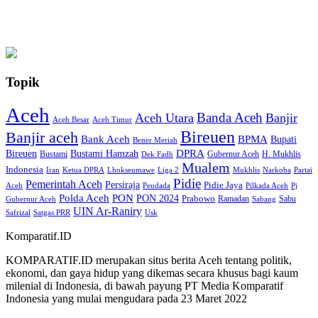
Topik
Aceh
Banda Aceh
Aceh Utara
Banjir
Aceh Besar
Aceh Timur
Bireuen
Banjir aceh
Bank Aceh
BPMA
Bupati
Bener Meriah
Bireuen
DPRA
Bustami Hamzah
H. Mukhlis
Bustami
Gubernur Aceh
Dek Fadh
Mualem
Indonesia
Iran
Ketua DPRA
Lhokseumawe
Liga 2
Mukhlis
Narkoba
Partai
Pidie
Pemerintah Aceh
Persiraja
Pidie Jaya
Aceh
Peudada
Pilkada Aceh
Pj
Polda Aceh
PON
PON 2024
Prabowo
Ramadan
Sabu
Gubernur Aceh
Sabang
UIN Ar-Raniry
Safrizal
Satgas PRR
Usk
Komparatif.ID
KOMPARATIF.ID merupakan situs berita Aceh tentang politik,
ekonomi, dan gaya hidup yang dikemas secara khusus bagi kaum
milenial di Indonesia, di bawah payung PT Media Komparatif
Indonesia yang mulai mengudara pada 23 Maret 2022