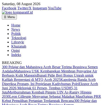
Saturday, 08 August 2026
Facebook
Twitter/X
Instagram
YouTube
☰ Menu
Home
News
Politik
Teknologi
Lifestyle
Khazanah
Opini
Indeks
BREAKING
300 Pelajar dan Mahasiswa Aceh Besar Terima Beasiswa Semen
Andalas
Mahasiswa USK Kembangkan Membran Penyaring Air
Berbasis Kulit Manggis
Bupati Pidie Beri Bonus Umrah untuk
Kafilah Berprestasi di MTQ Aceh 2025
Kapolresta Banda Aceh
Diperiksa Propam, Ini Penjelasan Kadivhumas Polri
Ekspor Aceh
Juni 2026 Melonjak 61 Persen, Tembus USD85,31
Juta
Mujiburrahman Kembali Pimpin UIN Ar-Raniry Hingga
2030
Leon Gillespie Menyamar Sebagai Malaikat Maut
Satgas PRR
Kebut Pemulihan Pertanian Terdampak Bencana
300 Pelajar dan
Mahasiswa Aceh Besar Terima Beasiswa Semen