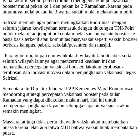
Pada rakor tersebut, pemda diminta menggencarkan pelaksanaan
booster mulai pekan ke 1 dan pekan ke 2 Ramadhan, karena pada
umumnya mulai pekan ke 3 warga sudah mulai melakukan mudik.
Safrizal meminta agar pemda meningkatkan koordinasi dengan
seluruh jajaran kewilayahan termasuk dengan dukungan TNI-Polri
untuk melakukan jemput bola dalam pelaksanaan vaksin booster ke
basis-basis terkecil atau komunitas masyarakat seperti vaksin booster
berbasis kampus, pabrik, sekolah/pesantren dan masjid.
“Para gubernur, bupati dan walikota di wilayah Jabodetabek serta
seluruh wilayah lainnya agar mencermati keadaan ini dan
memastikan percepatan vaksinasi booster, lakukan terobosan-
terobosan dan inovasi-inovasi dalam penjangkauan vaksinasi” tegas
Safrizal.
Sementara itu Direktur Jenderal P2P Kemenkes Maxi Rondonuwu
mendorong strategi percepatan vaksinasi booster pada bulan
Ramadan yang dapat dilakukan malam hari. Hal ini untuk
memperluas jangkauan layanan sehingga capaian vaksinasi akan
semakin meningkat.
Masyarakat juga tidak perlu khawatir vaksin akan membatalkan
puasa karena telah ada fatwa MUI bahwa vaksin tidak membatalkan
puasa.