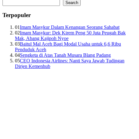
Search
Terpopuler
01
Imam Masykur Dalam Kenangan Seorang Sahabat
02
Imam Masykur: Dek Kirem Peng 50 Juta Peugah Bak
Mak, Abang Kajipoh Nyoe
03
Baitul Mal Aceh Bagi Modal Usaha untuk 6,6 Ribu
Penduduk Aceh
04
Sengketa di Atas Tanah Musara Blang Padang
05
CEO Indonesia Airlines: Nanti Saya Jawab Tudingan
Dirjen Kemenhub