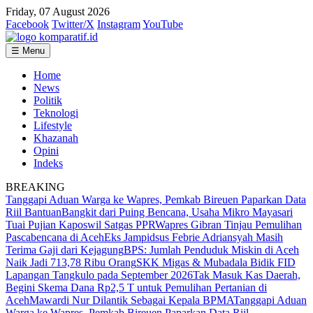
Friday, 07 August 2026
Facebook
Twitter/X
Instagram
YouTube
☰ Menu
Home
News
Politik
Teknologi
Lifestyle
Khazanah
Opini
Indeks
BREAKING
Tanggapi Aduan Warga ke Wapres, Pemkab Bireuen Paparkan Data
Riil Bantuan
Bangkit dari Puing Bencana, Usaha Mikro Mayasari
Tuai Pujian Kaposwil Satgas PPR
Wapres Gibran Tinjau Pemulihan
Pascabencana di Aceh
Eks Jampidsus Febrie Adriansyah Masih
Terima Gaji dari Kejagung
BPS: Jumlah Penduduk Miskin di Aceh
Naik Jadi 713,78 Ribu Orang
SKK Migas & Mubadala Bidik FID
Lapangan Tangkulo pada September 2026
Tak Masuk Kas Daerah,
Begini Skema Dana Rp2,5 T untuk Pemulihan Pertanian di
Aceh
Mawardi Nur Dilantik Sebagai Kepala BPMA
Tanggapi Aduan
Warga ke Wapres, Pemkab Bireuen Paparkan Data Riil