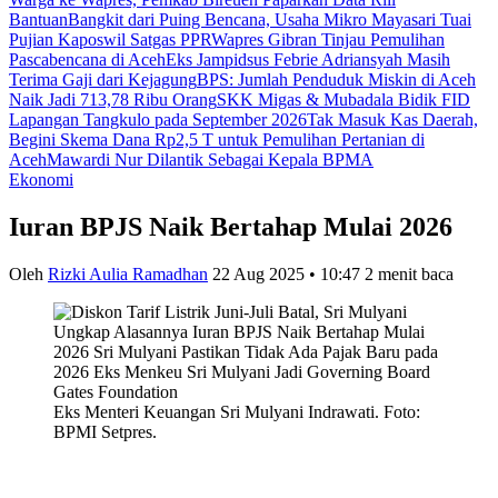
Bantuan
Bangkit dari Puing Bencana, Usaha Mikro Mayasari Tuai
Pujian Kaposwil Satgas PPR
Wapres Gibran Tinjau Pemulihan
Pascabencana di Aceh
Eks Jampidsus Febrie Adriansyah Masih
Terima Gaji dari Kejagung
BPS: Jumlah Penduduk Miskin di Aceh
Naik Jadi 713,78 Ribu Orang
SKK Migas & Mubadala Bidik FID
Lapangan Tangkulo pada September 2026
Tak Masuk Kas Daerah,
Begini Skema Dana Rp2,5 T untuk Pemulihan Pertanian di
Aceh
Mawardi Nur Dilantik Sebagai Kepala BPMA
Ekonomi
Iuran BPJS Naik Bertahap Mulai 2026
Oleh
Rizki Aulia Ramadhan
22 Aug 2025 • 10:47
2 menit baca
Eks Menteri Keuangan Sri Mulyani Indrawati. Foto:
BPMI Setpres.