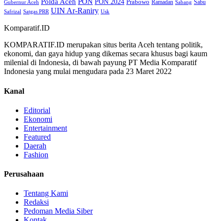
Polda Aceh
PON
PON 2024
Prabowo
Ramadan
Sabu
Gubernur Aceh
Sabang
UIN Ar-Raniry
Safrizal
Satgas PRR
Usk
Komparatif.ID
KOMPARATIF.ID merupakan situs berita Aceh tentang politik,
ekonomi, dan gaya hidup yang dikemas secara khusus bagi kaum
milenial di Indonesia, di bawah payung PT Media Komparatif
Indonesia yang mulai mengudara pada 23 Maret 2022
Kanal
Editorial
Ekonomi
Entertainment
Featured
Daerah
Fashion
Perusahaan
Tentang Kami
Redaksi
Pedoman Media Siber
Kontak