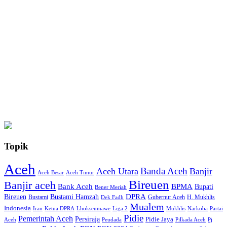
Topik
Aceh
Banda Aceh
Aceh Utara
Banjir
Aceh Besar
Aceh Timur
Bireuen
Banjir aceh
Bank Aceh
BPMA
Bupati
Bener Meriah
Bireuen
DPRA
Bustami Hamzah
H. Mukhlis
Bustami
Gubernur Aceh
Dek Fadh
Mualem
Indonesia
Iran
Ketua DPRA
Lhokseumawe
Liga 2
Mukhlis
Narkoba
Partai
Pidie
Pemerintah Aceh
Persiraja
Pidie Jaya
Aceh
Peudada
Pilkada Aceh
Pj