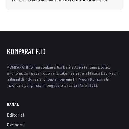
UIN Ar-Raniry
Sabu
Ramadan
Safrizal
Satgas PRR
Usk
Sabang
KOMPARATIF.ID
KOMPARATIF.ID merupakan situs berita Aceh tentang politik,
ekonomi, dan gaya hidup yang dikemas secara khusus bagi kaum
milenial di Indonesia, di bawah payung PT Media Komparatif
Indonesia yang mulai mengudara pada 23 Maret 2022
KANAL
Editorial
Ekonomi