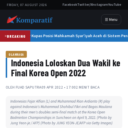
FRIDAY, 07 AUGUST 2026
Facebook
Twitter/X
Instagram
YouTube
☰ Menu
Erlizar Kupas Posisi Mahkamah Syar’iyah Aceh di Sistem Per
BREAKING
OLAHRAGA
Indonesia Loloskan Dua Wakil ke
Final Korea Open 2022
OLEH
FUAD SAPUTRA
09 APR 2022 • 17:00
2 MENIT BACA
Indonesias Fajar Alfian (L) and Muhammad Rian Ardianto (R) play
against Indonesia's Muhammad Shohibul Fikri and Bagas Maulana
during their men's doubles semi-final match at the Korea Open
Badminton Championships in Suncheon on April 9, 2022. (Photo by
Jung Yeon-je / AFP) (Photo by JUNG YEON-JE/AFP via Getty Images)