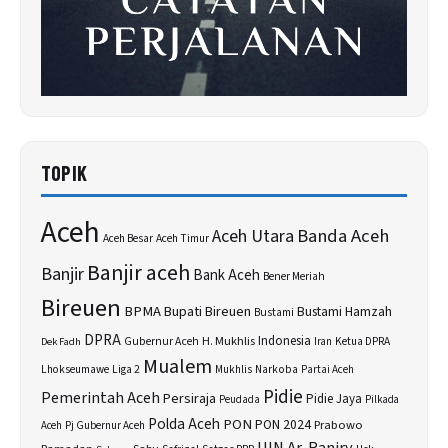
TOPIK
Aceh
Banda Aceh
Aceh Utara
Aceh Besar
Aceh Timur
Banjir aceh
Banjir
Bank Aceh
Bener Meriah
Bireuen
BPMA
Bupati Bireuen
Bustami Hamzah
Bustami
DPRA
H. Mukhlis
Indonesia
Gubernur Aceh
Ketua DPRA
Dek Fadh
Iran
Mualem
Lhokseumawe
Liga 2
Narkoba
Mukhlis
Partai Aceh
Pidie
Pemerintah Aceh
Persiraja
Pidie Jaya
Peudada
Pilkada
Polda Aceh
PON
PON 2024
Prabowo
Aceh
Pj Gubernur Aceh