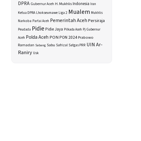
DPRA
H. Mukhlis
Indonesia
Gubernur Aceh
Iran
Mualem
Ketua DPRA
Lhokseumawe
Liga 2
Mukhlis
Pemerintah Aceh
Persiraja
Narkoba
Partai Aceh
Pidie
Pidie Jaya
Peudada
Pilkada Aceh
Pj Gubernur
Polda Aceh
PON
PON 2024
Prabowo
Aceh
UIN Ar-
Sabu
Ramadan
Safrizal
Satgas PRR
Sabang
Raniry
Usk