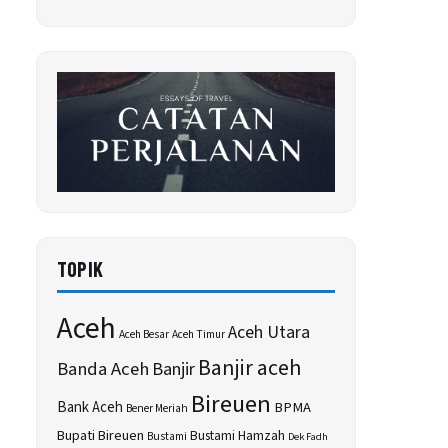
TOPIK
Aceh
Aceh Utara
Aceh Besar
Aceh Timur
Banjir aceh
Banda Aceh
Banjir
Bireuen
Bank Aceh
BPMA
Bener Meriah
Bupati Bireuen
Bustami Hamzah
Bustami
Dek Fadh