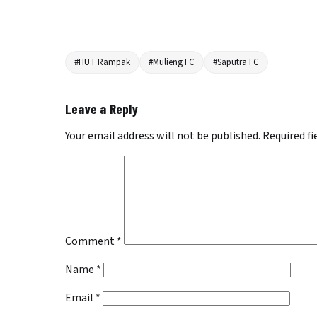
#HUT Rampak
#Mulieng FC
#Saputra FC
Leave a Reply
Your email address will not be published.
Required f
Comment
*
Name
*
Email
*