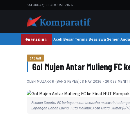
SATURDAY, 08 AUGUST 2026
300 Pelajar dan Mahasiswa Aceh Besar Terima Beasiswa Semen Andala
BREAKING
DAERAH
Gol Mujen Antar Mulieng FC k
OLEH
MUZAKKIR (BANG KEPEE)
08 MAY 2026 • 20:08
3 MENIT
Pemain Saputra FC berbaju merah berusaha melewati hadangan
Lapangan Babah Lueng, Kuta Makmur, Aceh Utara, Jumat (8/7/20