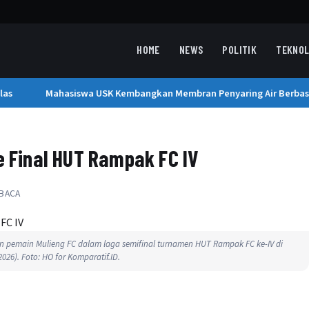
HOME
NEWS
POLITIK
TEKNOL
s
Mahasiswa USK Kembangkan Membran Penyaring Air Berbasis 
e Final HUT Rampak FC IV
 BACA
 pemain Mulieng FC dalam laga semifinal turnamen HUT Rampak FC ke-IV di
26). Foto: HO for Komparatif.ID.