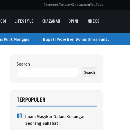
Facebook
Twitter/X
Instagram
YouTube
OGI
LIFESTYLE
KHAZANAH
OPINI
INDEKS
Kulit Manggis
Bupati Pidie Beri Bonus Umrah untuk Kafilah Ber
Search
Search
TERPOPULER
01
Imam Masykur Dalam Kenangan
Seorang Sahabat