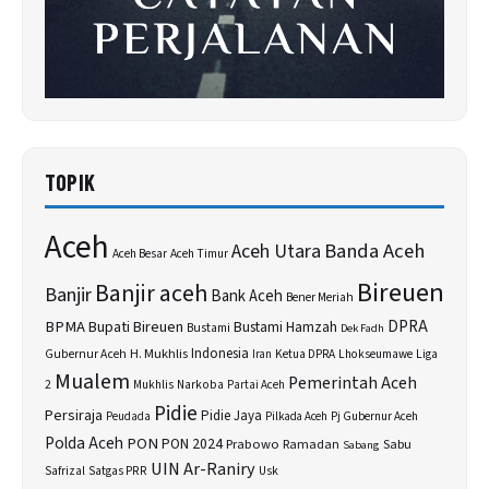
TOPIK
Aceh
Banda Aceh
Aceh Utara
Aceh Besar
Aceh Timur
Bireuen
Banjir aceh
Banjir
Bank Aceh
Bener Meriah
BPMA
Bupati Bireuen
DPRA
Bustami Hamzah
Bustami
Dek Fadh
H. Mukhlis
Indonesia
Gubernur Aceh
Ketua DPRA
Lhokseumawe
Liga
Iran
Mualem
Pemerintah Aceh
2
Narkoba
Mukhlis
Partai Aceh
Pidie
Persiraja
Pidie Jaya
Peudada
Pilkada Aceh
Pj Gubernur Aceh
Polda Aceh
PON
PON 2024
Prabowo
Sabu
Ramadan
Sabang
UIN Ar-Raniry
Safrizal
Satgas PRR
Usk