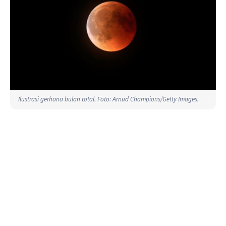
Ilustrasi gerhana bulan total. Foto: Arnud Champions/Getty Images.