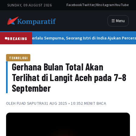
SUNDAY, 09 AUGUST 2026
Facebook
Twitter/X
Instagram
YouTube
☰ Menu
Suami Terlalu Sempurna, Seorang Istri di India Ajukan Percera
BREAKING
TEKNOLOGI
Gerhana Bulan Total Akan
Terlihat di Langit Aceh pada 7–8
September
OLEH
FUAD SAPUTRA
31 AUG 2025 • 10:35
2 MENIT BACA