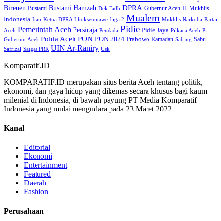
Bireuen
DPRA
Bustami Hamzah
H. Mukhlis
Bustami
Gubernur Aceh
Dek Fadh
Mualem
Indonesia
Iran
Ketua DPRA
Lhokseumawe
Liga 2
Mukhlis
Narkoba
Partai
Pidie
Pemerintah Aceh
Persiraja
Pidie Jaya
Aceh
Peudada
Pilkada Aceh
Pj
Polda Aceh
PON
PON 2024
Prabowo
Ramadan
Sabu
Gubernur Aceh
Sabang
UIN Ar-Raniry
Safrizal
Satgas PRR
Usk
Komparatif.ID
KOMPARATIF.ID merupakan situs berita Aceh tentang politik,
ekonomi, dan gaya hidup yang dikemas secara khusus bagi kaum
milenial di Indonesia, di bawah payung PT Media Komparatif
Indonesia yang mulai mengudara pada 23 Maret 2022
Kanal
Editorial
Ekonomi
Entertainment
Featured
Daerah
Fashion
Perusahaan