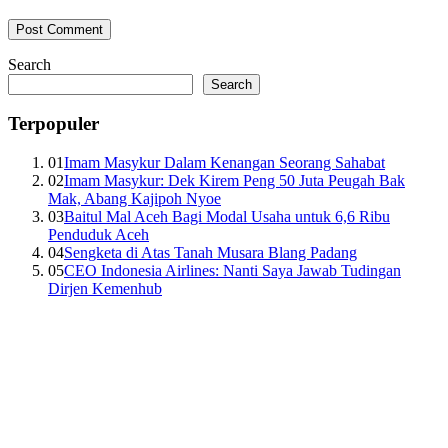
Search
Search
Terpopuler
01
Imam Masykur Dalam Kenangan Seorang Sahabat
02
Imam Masykur: Dek Kirem Peng 50 Juta Peugah Bak
Mak, Abang Kajipoh Nyoe
03
Baitul Mal Aceh Bagi Modal Usaha untuk 6,6 Ribu
Penduduk Aceh
04
Sengketa di Atas Tanah Musara Blang Padang
05
CEO Indonesia Airlines: Nanti Saya Jawab Tudingan
Dirjen Kemenhub