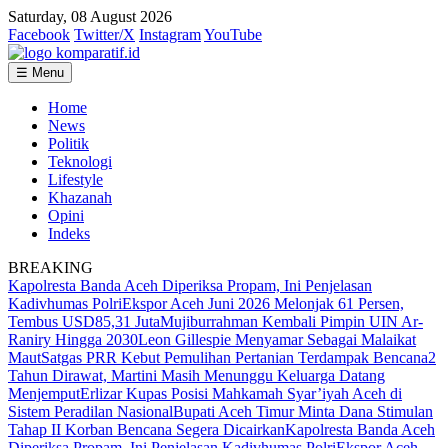
Saturday, 08 August 2026
Facebook
Twitter/X
Instagram
YouTube
☰ Menu
Home
News
Politik
Teknologi
Lifestyle
Khazanah
Opini
Indeks
BREAKING
Kapolresta Banda Aceh Diperiksa Propam, Ini Penjelasan
Kadivhumas Polri
Ekspor Aceh Juni 2026 Melonjak 61 Persen,
Tembus USD85,31 Juta
Mujiburrahman Kembali Pimpin UIN Ar-
Raniry Hingga 2030
Leon Gillespie Menyamar Sebagai Malaikat
Maut
Satgas PRR Kebut Pemulihan Pertanian Terdampak Bencana
2
Tahun Dirawat, Martini Masih Menunggu Keluarga Datang
Menjemput
Erlizar Kupas Posisi Mahkamah Syar’iyah Aceh di
Sistem Peradilan Nasional
Bupati Aceh Timur Minta Dana Stimulan
Tahap II Korban Bencana Segera Dicairkan
Kapolresta Banda Aceh
Diperiksa Propam, Ini Penjelasan Kadivhumas Polri
Ekspor Aceh