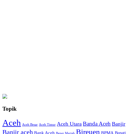
Topik
Aceh
Banda Aceh
Aceh Utara
Banjir
Aceh Besar
Aceh Timur
Bireuen
Banjir aceh
Bank Aceh
BPMA
Bupati
Bener Meriah