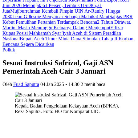
Juni 2026 Melonjak 61 Persen, Tembus USD85,31
Juta
Mujiburrahman Kembali Pimpin UIN Ar-Raniry Hingga
2030
Leon Gillespie Menyamar Sebagai Malaikat Maut
Satgas PRR
Kebut Pemulihan Pertanian Terdampak Bencana
2 Tahun Dirawat,
Martini Masih Menunggu Keluarga Datang Menjemput
Erlizar
Kupas Posisi Mahkamah Syar’iyah Aceh di Sistem Peradilan
Nasional
Bupati Aceh Timur Minta Dana Stimulan Tahap II Korban
Bencana Segera Dicairkan
Politik
Sesuai Instruksi Safrizal, Gaji ASN
Pemerintah Aceh Cair 3 Januari
Oleh
Fuad Saputra
04 Jan 2025 • 14:30
2 menit baca
Kepala Badan Pengelolaan Kekayaan Aceh (BPKA),
Reza Saputra. Foto: HO for Komparatif.ID.