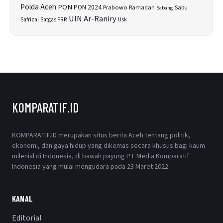
Polda Aceh
PON
PON 2024
Prabowo
Sabu
Ramadan
Sabang
UIN Ar-Raniry
Safrizal
Satgas PRR
Usk
KOMPARATIF.ID
KOMPARATIF.ID merupakan situs berita Aceh tentang politik,
ekonomi, dan gaya hidup yang dikemas secara khusus bagi kaum
milenial di Indonesia, di bawah payung PT Media Komparatif
Indonesia yang mulai mengudara pada 23 Maret 2022
KANAL
Editorial