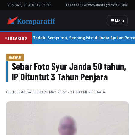
SUNDAY, 09 AUGUST 2026
Facebook
Twitter/X
Instagram
YouTube
☰ Menu
Suami Terlalu Sempurna, Seorang Istri di India Ajukan Perce
BREAKING
DAERAH
Sebar Foto Syur Janda 50 tahun,
IP Dituntut 3 Tahun Penjara
OLEH
FUAD SAPUTRA
21 MAY 2024 • 21:00
3 MENIT BACA