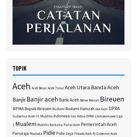
TOPIK
Aceh
Banda Aceh
Aceh Utara
Aceh Besar
Aceh Timur
Bireuen
Banjir aceh
Banjir
Bank Aceh
Bener Meriah
BPMA
Bupati Bireuen
DPRA
Bustami Hamzah
Bustami
Dek Fadh
H. Mukhlis
Indonesia
Gubernur Aceh
Ketua DPRA
Lhokseumawe
Liga
Iran
Mualem
Pemerintah Aceh
2
Narkoba
Mukhlis
Partai Aceh
Pidie
Persiraja
Pidie Jaya
Peudada
Pilkada Aceh
Pj Gubernur Aceh