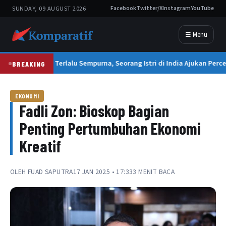
SUNDAY, 09 AUGUST 2026
Facebook
Twitter/X
Instagram
YouTube
☰ Menu
Suami Terlalu Sempurna, Seorang Istri di India Ajukan Perce
BREAKING
EKONOMI
Fadli Zon: Bioskop Bagian
Penting Pertumbuhan Ekonomi
Kreatif
OLEH
FUAD SAPUTRA
17 JAN 2025 • 17:33
3 MENIT BACA