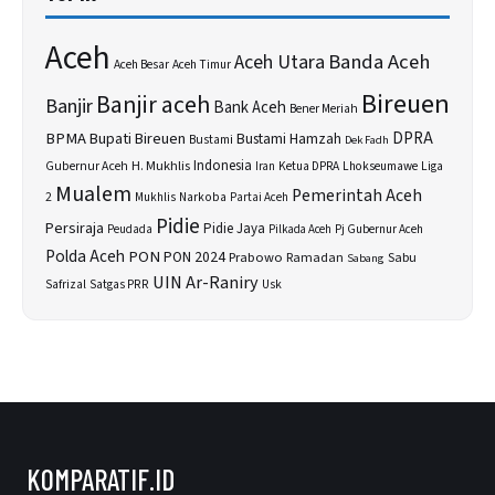
Aceh
Banda Aceh
Aceh Utara
Aceh Besar
Aceh Timur
Bireuen
Banjir aceh
Banjir
Bank Aceh
Bener Meriah
BPMA
Bupati Bireuen
DPRA
Bustami Hamzah
Bustami
Dek Fadh
H. Mukhlis
Indonesia
Gubernur Aceh
Ketua DPRA
Lhokseumawe
Liga
Iran
Mualem
Pemerintah Aceh
2
Narkoba
Mukhlis
Partai Aceh
Pidie
Persiraja
Pidie Jaya
Peudada
Pilkada Aceh
Pj Gubernur Aceh
Polda Aceh
PON
PON 2024
Prabowo
Sabu
Ramadan
Sabang
UIN Ar-Raniry
Safrizal
Satgas PRR
Usk
KOMPARATIF.ID