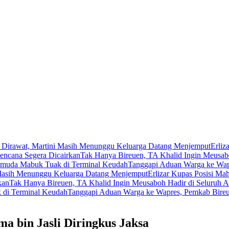
 Dirawat, Martini Masih Menunggu Keluarga Datang Menjemput
Erliz
encana Segera Dicairkan
Tak Hanya Bireuen, TA Khalid Ingin Meusab
muda Mabuk Tuak di Terminal Keudah
Tanggapi Aduan Warga ke Wapr
 Masih Menunggu Keluarga Datang Menjemput
Erlizar Kupas Posisi Ma
kan
Tak Hanya Bireuen, TA Khalid Ingin Meusaboh Hadir di Seluruh 
di Terminal Keudah
Tanggapi Aduan Warga ke Wapres, Pemkab Bireu
a bin Jasli Diringkus Jaksa