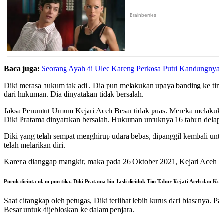
Baca juga:
Seorang Ayah di Ulee Kareng Perkosa Putri Kandungny
Diki merasa hukum tak adil. Dia pun melakukan upaya banding ke t
dari hukuman. Dia dinyatakan tidak bersalah.
Jaksa Penuntut Umum Kejari Aceh Besar tidak puas. Mereka melak
Diki Pratama dinyatakan bersalah. Hukuman untuknya 16 tahun delap
Diki yang telah sempat menghirup udara bebas, dipanggil kembali un
telah melarikan diri.
Karena dianggap mangkir, maka pada 26 Oktober 2021, Kejari Aceh
Pucuk dicinta ulam pun tiba. Diki Pratama bin Jasli diciduk Tim Tabur Kejati Aceh dan 
Saat ditangkap oleh petugas, Diki terlihat lebih kurus dari biasany
Besar untuk dijebloskan ke dalam penjara.