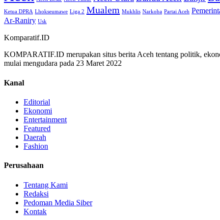
Mualem
Pemerint
Ketua DPRA
Lhokseumawe
Liga 2
Mukhlis
Narkoba
Partai Aceh
Ar-Raniry
Usk
Komparatif.ID
KOMPARATIF.ID merupakan situs berita Aceh tentang politik, ekono
mulai mengudara pada 23 Maret 2022
Kanal
Editorial
Ekonomi
Entertainment
Featured
Daerah
Fashion
Perusahaan
Tentang Kami
Redaksi
Pedoman Media Siber
Kontak