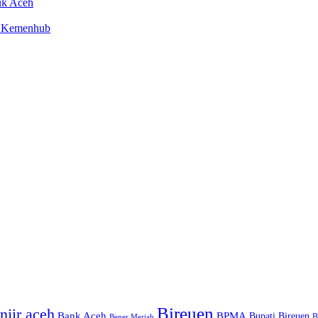
uk Aceh
en Kemenhub
Bireuen
njir aceh
Bank Aceh
BPMA
Bupati Bireuen
Bener Meriah
B