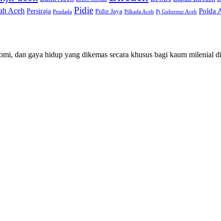
Pidie
ah Aceh
Persiraja
Polda 
Pidie Jaya
Peudada
Pilkada Aceh
Pj Gubernur Aceh
mi, dan gaya hidup yang dikemas secara khusus bagi kaum milenial d