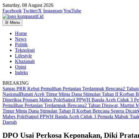
Saturday, 08 August 2026
Facebook
Twitter/X
Instagram
YouTube
☰ Menu
Home
News
Politik
Teknologi
Lifestyle
Khazanah
Opini
Indeks
BREAKING
Satgas PRR Kebut Pemulihan Pertanian Terdampak Bencana
2 Tahun
Nasional
Bupati Aceh Timur Minta Dana Stimulan Tahap II Korban B
Diperiksa Propam Mabes Polri
Satpol PPWH Banda Aceh Ciduk 3 Pe
Pemulihan Pertanian Terdampak Bencana
2 Tahun Dirawat, Martini
Timur Minta Dana Stimulan Tahap II Korban Bencana Segera Dicair
Mabes Polri
Satpol PPWH Banda Aceh Ciduk 3 Pemuda Mabuk Tuak 
Daerah
DPO Usai Perkosa Keponakan, Diki Pratam