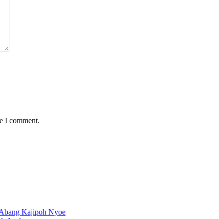
me I comment.
 Abang Kajipoh Nyoe