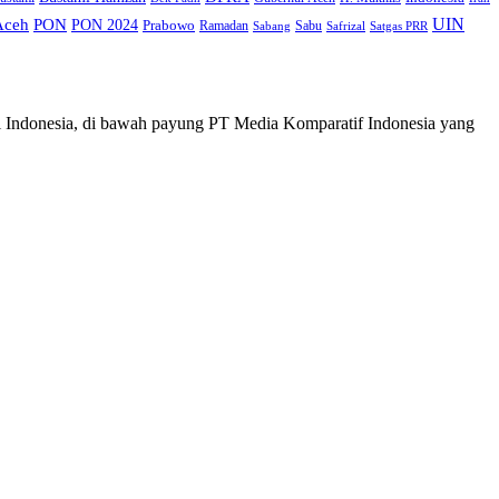
UIN
Aceh
PON
PON 2024
Prabowo
Ramadan
Sabu
Safrizal
Satgas PRR
Sabang
i Indonesia, di bawah payung PT Media Komparatif Indonesia yang