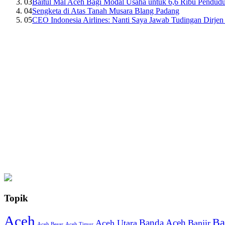
03
Baitul Mal Aceh Bagi Modal Usaha untuk 6,6 Ribu Pendud
04
Sengketa di Atas Tanah Musara Blang Padang
05
CEO Indonesia Airlines: Nanti Saya Jawab Tudingan Dirj
Topik
Aceh
Ba
Banda Aceh
Aceh Utara
Banjir
Aceh Besar
Aceh Timur