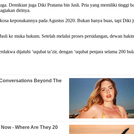
juga. Demikian juga Diki Pratama bin Jasli. Pria yang memiliki tinggi b
giakan dirinya.
osa keponakannya pada Agustus 2020. Bukan hanya buas, tapi Diki ju
 Jasli ke muka hukum. Setelah melalui proses persidangan, dewan ha
wa dijatuhi ‘uqubat ta’zir, dengan ‘uqubat penjara selama 200 bul