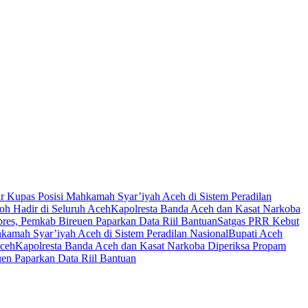
ar Kupas Posisi Mahkamah Syar’iyah Aceh di Sistem Peradilan
oh Hadir di Seluruh Aceh
Kapolresta Banda Aceh dan Kasat Narkoba
es, Pemkab Bireuen Paparkan Data Riil Bantuan
Satgas PRR Kebut
hkamah Syar’iyah Aceh di Sistem Peradilan Nasional
Bupati Aceh
Aceh
Kapolresta Banda Aceh dan Kasat Narkoba Diperiksa Propam
en Paparkan Data Riil Bantuan