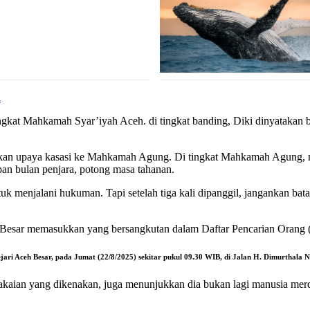
a
ingkat Mahkamah Syar’iyah Aceh. di tingkat banding, Diki dinyataka
ukan upaya kasasi ke Mahkamah Agung. Di tingkat Mahkamah Agung, 
an bulan penjara, potong masa tahanan.
tuk menjalani hukuman. Tapi setelah tiga kali dipanggil, jangankan b
 Besar memasukkan yang bersangkutan dalam Daftar Pencarian Orang
Kejari Aceh Besar, pada Jumat (22/8/2025) sekitar pukul 09.30 WIB, di Jalan H. Dimurthal
a. Pakaian yang dikenakan, juga menunjukkan dia bukan lagi manusia m