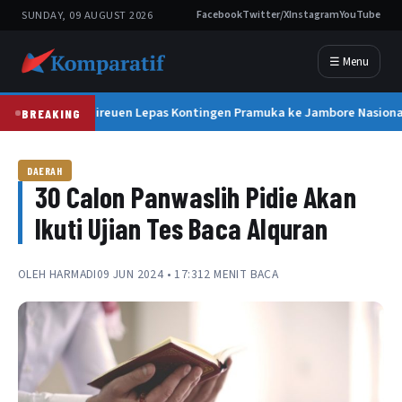
SUNDAY, 09 AUGUST 2026
Facebook
Twitter/X
Instagram
YouTube
☰ Menu
Bupati Bireuen Lepas Kontingen Pramuka ke Jambore Nasional 
BREAKING
DAERAH
30 Calon Panwaslih Pidie Akan
Ikuti Ujian Tes Baca Alquran
OLEH
HARMADI
09 JUN 2024 • 17:31
2 MENIT BACA