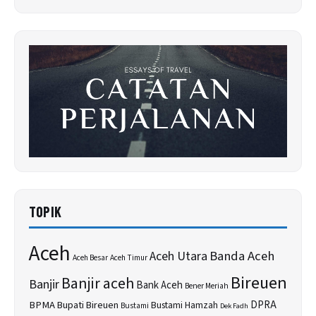
TOPIK
Aceh
Banda Aceh
Aceh Utara
Aceh Besar
Aceh Timur
Bireuen
Banjir aceh
Banjir
Bank Aceh
Bener Meriah
BPMA
Bupati Bireuen
DPRA
Bustami Hamzah
Bustami
Dek Fadh