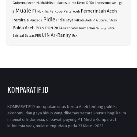
H. Mukhlis
Indonesia
Gubernur Aceh
Ketua DPRA
Lhokseumawe
Liga
Iran
Mualem
Pemerintah Aceh
2
Narkoba
Mukhlis
Partai Aceh
Pidie
Persiraja
Pidie Jaya
Peudada
Pilkada Aceh
Pj Gubernur Aceh
Polda Aceh
PON
PON 2024
Prabowo
Sabu
Ramadan
Sabang
UIN Ar-Raniry
Safrizal
Satgas PRR
Usk
KOMPARATIF.ID
KOMPARATIF.ID merupakan situs berita Aceh tentang politik,
ekonomi, dan gaya hidup yang dikemas secara khusus bagi kaum
milenial di Indonesia, di bawah payung PT Media Komparatif
Indonesia yang mulai mengudara pada 23 Maret 2022