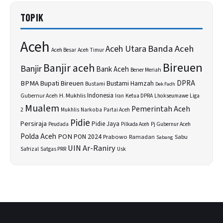
TOPIK
Aceh
Banda Aceh
Aceh Utara
Aceh Besar
Aceh Timur
Bireuen
Banjir aceh
Banjir
Bank Aceh
Bener Meriah
BPMA
Bupati Bireuen
DPRA
Bustami Hamzah
Bustami
Dek Fadh
H. Mukhlis
Indonesia
Gubernur Aceh
Ketua DPRA
Lhokseumawe
Liga
Iran
Mualem
Pemerintah Aceh
2
Narkoba
Mukhlis
Partai Aceh
Pidie
Persiraja
Pidie Jaya
Peudada
Pilkada Aceh
Pj Gubernur Aceh
Polda Aceh
PON
PON 2024
Prabowo
Sabu
Ramadan
Sabang
UIN Ar-Raniry
Safrizal
Satgas PRR
Usk