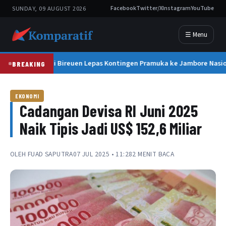
SUNDAY, 09 AUGUST 2026
Facebook
Twitter/X
Instagram
YouTube
☰ Menu
Bupati Bireuen Lepas Kontingen Pramuka ke Jambore Nasion
BREAKING
EKONOMI
Cadangan Devisa RI Juni 2025
Naik Tipis Jadi US$ 152,6 Miliar
OLEH
FUAD SAPUTRA
07 JUL 2025 • 11:28
2 MENIT BACA