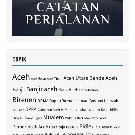
TOPIK
Aceh
Banda Aceh
Aceh Utara
Aceh Besar
Aceh Timur
Banjir aceh
Banjir
Bank Aceh
Bener Meriah
Bireuen
BPMA
Bupati Bireuen
Bustami Hamzah
Bustami
DPRA
H. Mukhlis
Indonesia
Gubernur Aceh
Ketua DPRA
Dek Fadh
Iran
Mualem
Lhokseumawe
Liga 2
Narkoba
Mukhlis
Partai Aceh
Pidie
Pemerintah Aceh
Persiraja
Pidie Jaya
Peudada
Pilkada
Polda Aceh
PON
PON 2024