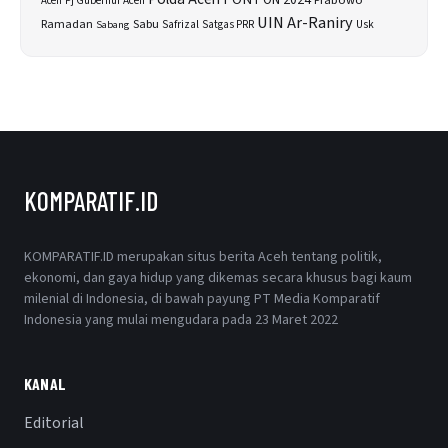
Prabowo
Aceh
Pj Gubernur Aceh
UIN Ar-Raniry
Sabu
Ramadan
Safrizal
Usk
Sabang
Satgas PRR
KOMPARATIF.ID
KOMPARATIF.ID merupakan situs berita Aceh tentang politik,
ekonomi, dan gaya hidup yang dikemas secara khusus bagi kaum
milenial di Indonesia, di bawah payung PT Media Komparatif
Indonesia yang mulai mengudara pada 23 Maret 2022
KANAL
Editorial