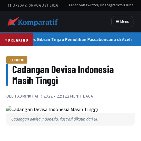
THURSDAY, 06 AUGUST 2026
Facebook
Twitter/X
Instagram
YouTube
☰ Menu
Wapres Gibran Tinjau Pemulihan Pascabencana di Aceh
BREAKING
EKONOMI
Cadangan Devisa Indonesia
Masih Tinggi
OLEH
ADMIN
07 APR 2022 • 22:12
2 MENIT BACA
Cadangan devisa Indonesia. Ilustrasi dikutip dari BI.