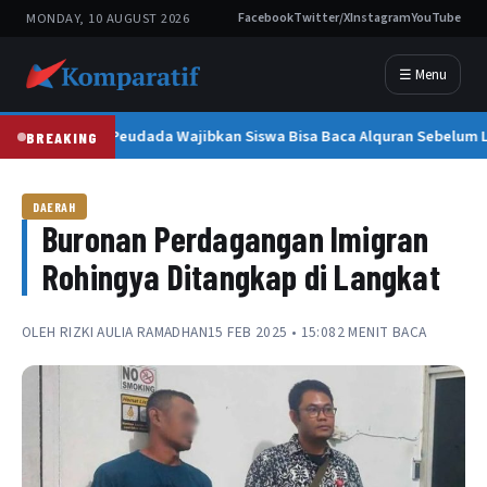
MONDAY, 10 AUGUST 2026
Facebook
Twitter/X
Instagram
YouTube
☰ Menu
SMAN 1 Peudada Wajibkan Siswa Bisa Baca Alquran Sebelum L
BREAKING
DAERAH
Buronan Perdagangan Imigran
Rohingya Ditangkap di Langkat
OLEH
RIZKI AULIA RAMADHAN
15 FEB 2025 • 15:08
2 MENIT BACA