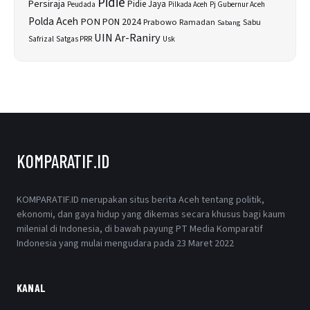
Pidie
Persiraja
Pidie Jaya
Peudada
Pilkada Aceh
Pj Gubernur Aceh
Polda Aceh
PON
PON 2024
Prabowo
Sabu
Ramadan
Sabang
UIN Ar-Raniry
Safrizal
Satgas PRR
Usk
KOMPARATIF.ID
KOMPARATIF.ID merupakan situs berita Aceh tentang politik,
ekonomi, dan gaya hidup yang dikemas secara khusus bagi kaum
milenial di Indonesia, di bawah payung PT Media Komparatif
Indonesia yang mulai mengudara pada 23 Maret 2022
KANAL