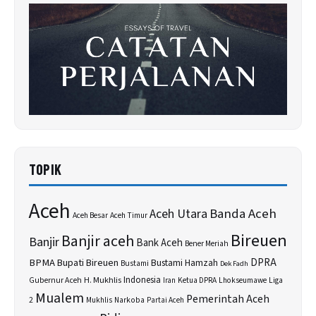
TOPIK
Aceh
Banda Aceh
Aceh Utara
Aceh Besar
Aceh Timur
Bireuen
Banjir aceh
Banjir
Bank Aceh
Bener Meriah
BPMA
Bupati Bireuen
DPRA
Bustami Hamzah
Bustami
Dek Fadh
H. Mukhlis
Indonesia
Gubernur Aceh
Ketua DPRA
Lhokseumawe
Liga
Iran
Mualem
Pemerintah Aceh
2
Narkoba
Mukhlis
Partai Aceh