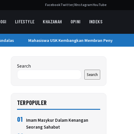
Facebook
Twitter/X
Instagram
YouTube
OGI
LIFESTYLE
KHAZANAH
OPINI
INDEKS
dalas
Mahasiswa USK Kembangkan Membran Penyaring Air Berba
Search
Search
TERPOPULER
01
Imam Masykur Dalam Kenangan
Seorang Sahabat