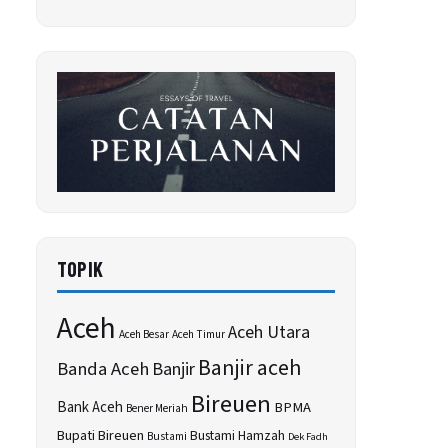
TOPIK
Aceh
Aceh Utara
Aceh Besar
Aceh Timur
Banjir aceh
Banda Aceh
Banjir
Bireuen
Bank Aceh
BPMA
Bener Meriah
Bupati Bireuen
Bustami Hamzah
Bustami
Dek Fadh