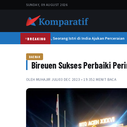
SUNDAY, 09 AUGUST 2026
Suami Terlalu Sempurna, Seorang Istri di India Ajukan Perceraian
BREAKING
DAERAH
Bireuen Sukses Perbaiki Per
OLEH
MUHAJIR JULI
03 DEC 2023 • 19:35
2 MENIT BACA