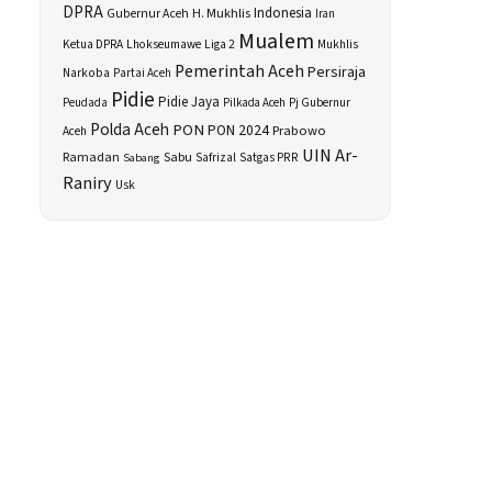
DPRA
H. Mukhlis
Indonesia
Gubernur Aceh
Iran
Mualem
Ketua DPRA
Lhokseumawe
Liga 2
Mukhlis
Pemerintah Aceh
Persiraja
Narkoba
Partai Aceh
Pidie
Pidie Jaya
Peudada
Pilkada Aceh
Pj Gubernur
Polda Aceh
PON
PON 2024
Prabowo
Aceh
UIN Ar-
Sabu
Ramadan
Safrizal
Satgas PRR
Sabang
Raniry
Usk