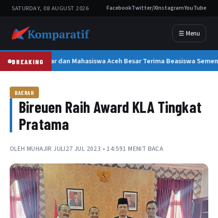
SATURDAY, 08 AUGUST 2026
Facebook
Twitter/X
Instagram
YouTube
☰ Menu
300 Pelajar dan Mahasiswa Aceh Besar Terima Beasiswa Semen
BREAKING
DAERAH
Bireuen Raih Award KLA Tingkat
Pratama
OLEH
MUHAJIR JULI
27 JUL 2023 • 14:59
1 MENIT BACA