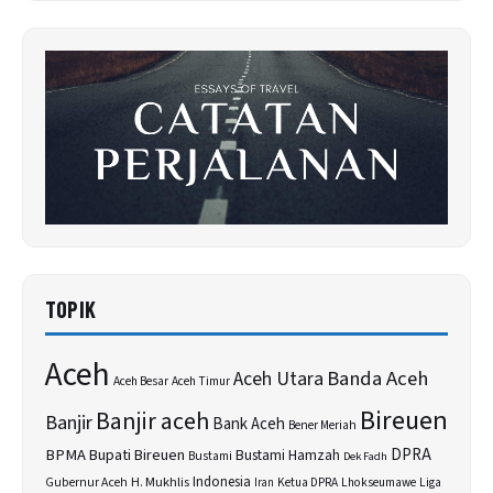
TOPIK
Aceh
Banda Aceh
Aceh Utara
Aceh Besar
Aceh Timur
Bireuen
Banjir aceh
Banjir
Bank Aceh
Bener Meriah
BPMA
Bupati Bireuen
DPRA
Bustami Hamzah
Bustami
Dek Fadh
H. Mukhlis
Indonesia
Gubernur Aceh
Ketua DPRA
Lhokseumawe
Liga
Iran