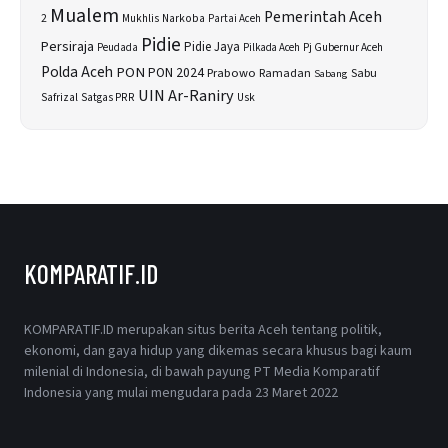
Mualem
Pemerintah Aceh
2
Narkoba
Mukhlis
Partai Aceh
Pidie
Persiraja
Pidie Jaya
Peudada
Pilkada Aceh
Pj Gubernur Aceh
Polda Aceh
PON
PON 2024
Prabowo
Sabu
Ramadan
Sabang
UIN Ar-Raniry
Safrizal
Satgas PRR
Usk
KOMPARATIF.ID
KOMPARATIF.ID merupakan situs berita Aceh tentang politik,
ekonomi, dan gaya hidup yang dikemas secara khusus bagi kaum
milenial di Indonesia, di bawah payung PT Media Komparatif
Indonesia yang mulai mengudara pada 23 Maret 2022