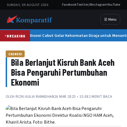
SUNDAY, 09 AUGUST 2026
Facebook
Twitter/X
Instagram
YouTube
☰ Menu
Sultan Brunei Cabut Gelar Kehormatan Diraja untuk Menant
BREAKING
EKONOMI
Bila Berlanjut Kisruh Bank Aceh
Bisa Pengaruhi Pertumbuhan
Ekonomi
OLEH
RIZKI AULIA RAMADHAN
26 MAR 2025 • 15:08
2 MENIT BACA