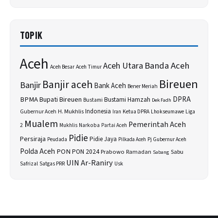
TOPIK
Aceh
Banda Aceh
Aceh Utara
Aceh Besar
Aceh Timur
Bireuen
Banjir aceh
Banjir
Bank Aceh
Bener Meriah
BPMA
Bupati Bireuen
DPRA
Bustami Hamzah
Bustami
Dek Fadh
H. Mukhlis
Indonesia
Gubernur Aceh
Ketua DPRA
Lhokseumawe
Liga
Iran
Mualem
Pemerintah Aceh
2
Narkoba
Mukhlis
Partai Aceh
Pidie
Persiraja
Pidie Jaya
Peudada
Pilkada Aceh
Pj Gubernur Aceh
Polda Aceh
PON
PON 2024
Prabowo
Sabu
Ramadan
Sabang
UIN Ar-Raniry
Safrizal
Satgas PRR
Usk