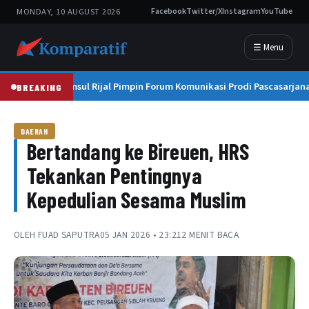
MONDAY, 10 AUGUST 2026
Facebook
Twitter/X
Instagram
YouTube
☰ Menu
Prof. Syamsul Rijal Pimpin Forum Komunikasi Prodi Pascasarjana
BREAKING
DAERAH
Bertandang ke Bireuen, HRS
Tekankan Pentingnya
Kepedulian Sesama Muslim
OLEH
FUAD SAPUTRA
05 JAN 2026 • 23:21
2 MENIT BACA