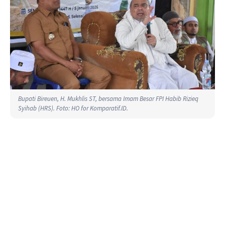
Bupati Bireuen, H. Mukhlis ST, bersama Imam Besar FPI Habib Rizieq
Syihab (HRS). Foto: HO for Komparatif.ID.