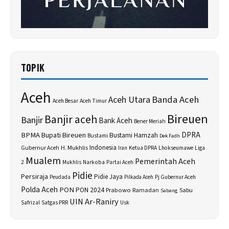
TOPIK
Aceh
Banda Aceh
Aceh Utara
Aceh Besar
Aceh Timur
Bireuen
Banjir aceh
Banjir
Bank Aceh
Bener Meriah
BPMA
Bupati Bireuen
DPRA
Bustami Hamzah
Bustami
Dek Fadh
H. Mukhlis
Indonesia
Gubernur Aceh
Ketua DPRA
Lhokseumawe
Liga
Iran
Mualem
Pemerintah Aceh
2
Narkoba
Mukhlis
Partai Aceh
Pidie
Persiraja
Pidie Jaya
Peudada
Pilkada Aceh
Pj Gubernur Aceh
Polda Aceh
PON
PON 2024
Prabowo
Sabu
Ramadan
Sabang
UIN Ar-Raniry
Safrizal
Satgas PRR
Usk