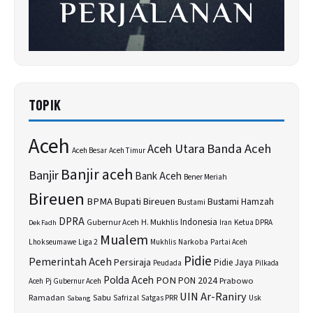
TOPIK
Aceh
Banda Aceh
Aceh Utara
Aceh Besar
Aceh Timur
Banjir aceh
Banjir
Bank Aceh
Bener Meriah
Bireuen
BPMA
Bupati Bireuen
Bustami Hamzah
Bustami
DPRA
H. Mukhlis
Indonesia
Gubernur Aceh
Ketua DPRA
Dek Fadh
Iran
Mualem
Lhokseumawe
Liga 2
Narkoba
Mukhlis
Partai Aceh
Pidie
Pemerintah Aceh
Persiraja
Pidie Jaya
Peudada
Pilkada
Polda Aceh
PON
PON 2024
Prabowo
Aceh
Pj Gubernur Aceh
UIN Ar-Raniry
Sabu
Ramadan
Safrizal
Satgas PRR
Usk
Sabang