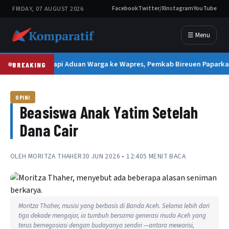
FRIDAY, 07 AUGUST 2026
Facebook
Twitter/X
Instagram
YouTube
☰ Menu
Tanggapi Aduan Warga ke Wapres, Pemkab Bireuen Paparkan
BREAKING
OPINI
Beasiswa Anak Yatim Setelah
Dana Cair
OLEH
MORITZA THAHER
30 JUN 2026 • 12:40
5 MENIT BACA
Moritza Thaher, musisi yang berbasis di Banda Aceh. Selama lebih dari
tiga dekade mengajar, ia tumbuh bersama generasi muda Aceh yang
terus bernegosiasi dengan budayanya sendiri —antara mewarisi,