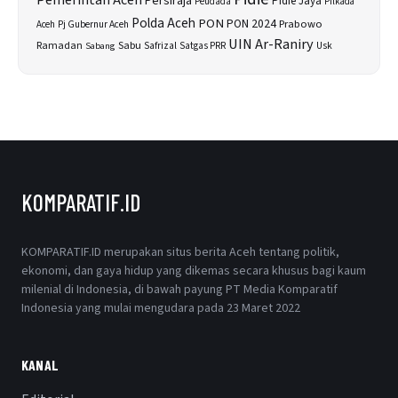
Pemerintah Aceh
Persiraja
Pidie Jaya
Peudada
Pilkada
Polda Aceh
PON
PON 2024
Prabowo
Aceh
Pj Gubernur Aceh
UIN Ar-Raniry
Sabu
Ramadan
Safrizal
Usk
Sabang
Satgas PRR
KOMPARATIF.ID
KOMPARATIF.ID merupakan situs berita Aceh tentang politik,
ekonomi, dan gaya hidup yang dikemas secara khusus bagi kaum
milenial di Indonesia, di bawah payung PT Media Komparatif
Indonesia yang mulai mengudara pada 23 Maret 2022
KANAL