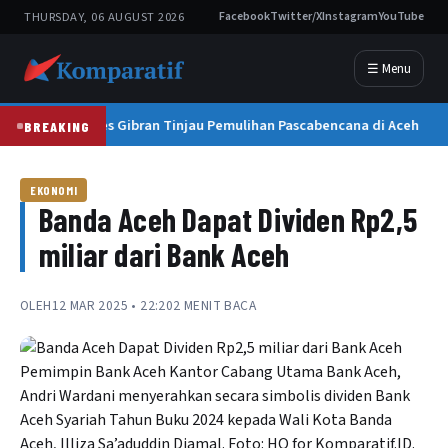
THURSDAY, 06 AUGUST 2026
Facebook
Twitter/X
Instagram
YouTube
☰ Menu
Wapres Gibran Tinjau Pemulihan Pascabencana di Aceh
BREAKING
EKONOMI
Banda Aceh Dapat Dividen Rp2,5
miliar dari Bank Aceh
OLEH
12 MAR 2025 • 22:20
2 MENIT BACA