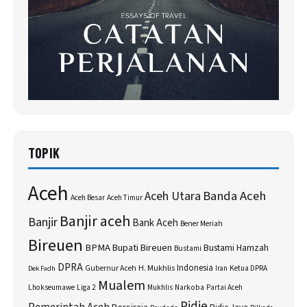
TOPIK
Aceh
Banda Aceh
Aceh Utara
Aceh Besar
Aceh Timur
Banjir aceh
Banjir
Bank Aceh
Bener Meriah
Bireuen
BPMA
Bupati Bireuen
Bustami Hamzah
Bustami
DPRA
H. Mukhlis
Indonesia
Gubernur Aceh
Ketua DPRA
Dek Fadh
Iran
Mualem
Lhokseumawe
Liga 2
Narkoba
Mukhlis
Partai Aceh
Pidie