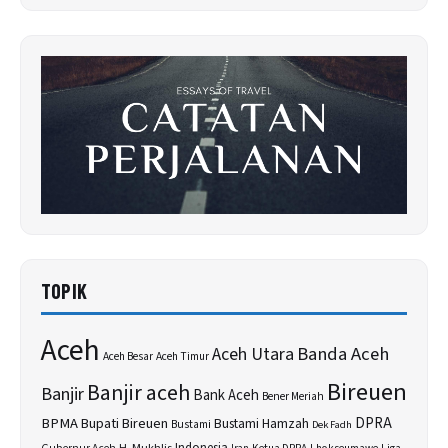
TOPIK
Aceh
Banda Aceh
Aceh Utara
Aceh Besar
Aceh Timur
Bireuen
Banjir aceh
Banjir
Bank Aceh
Bener Meriah
BPMA
Bupati Bireuen
DPRA
Bustami Hamzah
Bustami
Dek Fadh