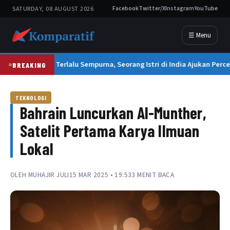
SATURDAY, 08 AUGUST 2026
Facebook
Twitter/X
Instagram
YouTube
☰ Menu
Suami Terlalu Sempurna, Seorang Istri di India Ajukan Perce
BREAKING
TEKNOLOGI
Bahrain Luncurkan Al-Munther,
Satelit Pertama Karya Ilmuan
Lokal
OLEH
MUHAJIR JULI
15 MAR 2025 • 19:53
3 MENIT BACA