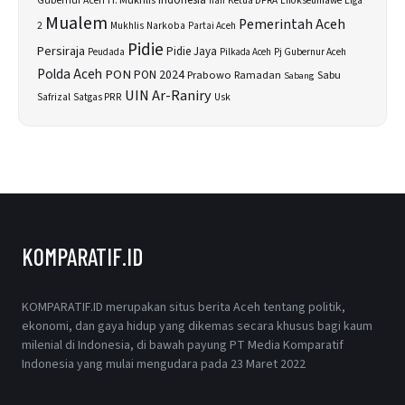
H. Mukhlis
Indonesia
Gubernur Aceh
Ketua DPRA
Lhokseumawe
Liga
Iran
Mualem
Pemerintah Aceh
2
Narkoba
Mukhlis
Partai Aceh
Pidie
Persiraja
Pidie Jaya
Peudada
Pilkada Aceh
Pj Gubernur Aceh
Polda Aceh
PON
PON 2024
Prabowo
Sabu
Ramadan
Sabang
UIN Ar-Raniry
Safrizal
Satgas PRR
Usk
KOMPARATIF.ID
KOMPARATIF.ID merupakan situs berita Aceh tentang politik,
ekonomi, dan gaya hidup yang dikemas secara khusus bagi kaum
milenial di Indonesia, di bawah payung PT Media Komparatif
Indonesia yang mulai mengudara pada 23 Maret 2022