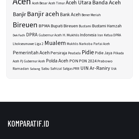
Aceh
Banda Aceh
Aceh Utara
Aceh Besar
Aceh Timur
Banjir aceh
Banjir
Bank Aceh
Bener Meriah
Bireuen
BPMA
Bupati Bireuen
Bustami Hamzah
Bustami
DPRA
H. Mukhlis
Indonesia
Gubernur Aceh
Ketua DPRA
Dek Fadh
Iran
Mualem
Lhokseumawe
Liga 2
Narkoba
Mukhlis
Partai Aceh
Pidie
Pemerintah Aceh
Persiraja
Pidie Jaya
Peudada
Pilkada
Polda Aceh
PON
PON 2024
Prabowo
Aceh
Pj Gubernur Aceh
UIN Ar-Raniry
Sabu
Ramadan
Safrizal
Satgas PRR
Usk
Sabang
KOMPARATIF.ID