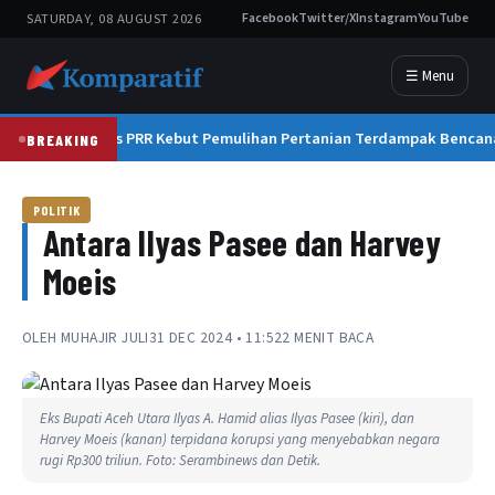
SATURDAY, 08 AUGUST 2026
Facebook
Twitter/X
Instagram
YouTube
☰ Menu
Satgas PRR Kebut Pemulihan Pertanian Terdampak Bencan
BREAKING
POLITIK
Antara Ilyas Pasee dan Harvey
Moeis
OLEH
MUHAJIR JULI
31 DEC 2024 • 11:52
2 MENIT BACA
Eks Bupati Aceh Utara Ilyas A. Hamid alias Ilyas Pasee (kiri), dan
Harvey Moeis (kanan) terpidana korupsi yang menyebabkan negara
rugi Rp300 triliun. Foto: Serambinews dan Detik.