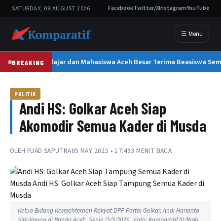
SATURDAY, 08 AUGUST 2026
Facebook
Twitter/X
Instagram
YouTube
☰ Menu
300 Pelajar dan Mahasiswa Aceh Besar Terima Beasiswa Sem
BREAKING
POLITIK
Andi HS: Golkar Aceh Siap
Akomodir Semua Kader di Musda
OLEH
FUAD SAPUTRA
05 MAY 2025 • 17:49
3 MENIT BACA
Ketua Bidang Kesejahteraan Rakyat DPP Partai Golkar, Andi Harianto
Sinulingga di Banda Aceh, Senin (5/5/2025). Foto: Komparatif.ID/Rizki