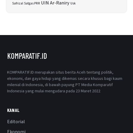
UIN Ar-Raniry
Safrizal
Satgas PRR
Usk
KOMPARATIF.ID
KOMPARATIF.ID merupakan situs berita Aceh tentang politik,
ekonomi, dan gaya hidup yang dikemas secara khusus bagi kaum
milenial di Indonesia, di bawah payung PT Media Komparatif
Indonesia yang mulai mengudara pada 23 Maret 2022
KANAL
Editorial
Ekonomi