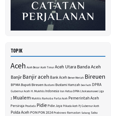
TOPIK
Aceh
Banda Aceh
Aceh Utara
Aceh Besar
Aceh Timur
Bireuen
Banjir aceh
Banjir
Bank Aceh
Bener Meriah
BPMA
Bupati Bireuen
DPRA
Bustami Hamzah
Bustami
Dek Fadh
H. Mukhlis
Indonesia
Gubernur Aceh
Ketua DPRA
Lhokseumawe
Liga
Iran
Mualem
Pemerintah Aceh
2
Narkoba
Mukhlis
Partai Aceh
Pidie
Persiraja
Pidie Jaya
Peudada
Pilkada Aceh
Pj Gubernur Aceh
Polda Aceh
PON
PON 2024
Prabowo
Sabu
Ramadan
Sabang