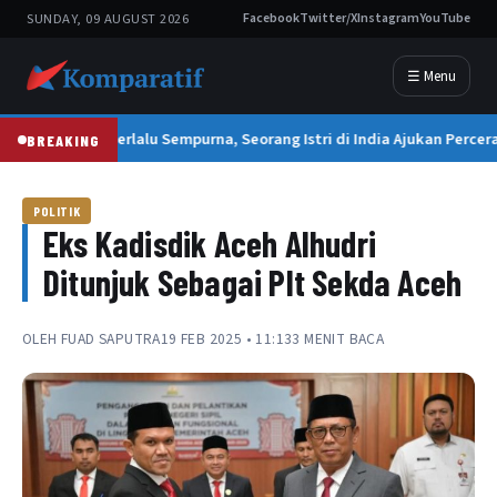
SUNDAY, 09 AUGUST 2026
Facebook
Twitter/X
Instagram
YouTube
☰ Menu
Suami Terlalu Sempurna, Seorang Istri di India Ajukan Percera
BREAKING
POLITIK
Eks Kadisdik Aceh Alhudri
Ditunjuk Sebagai Plt Sekda Aceh
OLEH
FUAD SAPUTRA
19 FEB 2025 • 11:13
3 MENIT BACA