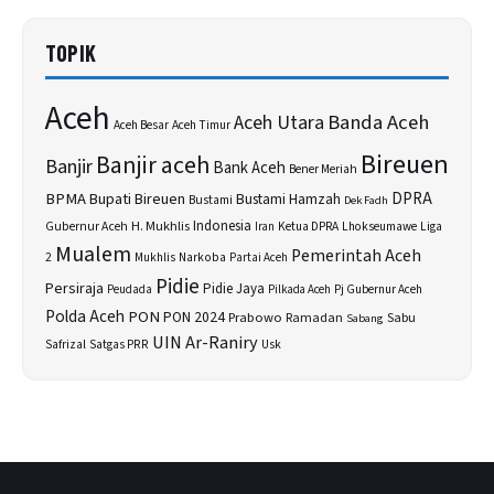
TOPIK
Aceh
Banda Aceh
Aceh Utara
Aceh Besar
Aceh Timur
Bireuen
Banjir aceh
Banjir
Bank Aceh
Bener Meriah
BPMA
Bupati Bireuen
DPRA
Bustami Hamzah
Bustami
Dek Fadh
H. Mukhlis
Indonesia
Gubernur Aceh
Ketua DPRA
Lhokseumawe
Liga
Iran
Mualem
Pemerintah Aceh
2
Narkoba
Mukhlis
Partai Aceh
Pidie
Persiraja
Pidie Jaya
Peudada
Pilkada Aceh
Pj Gubernur Aceh
Polda Aceh
PON
PON 2024
Prabowo
Sabu
Ramadan
Sabang
UIN Ar-Raniry
Safrizal
Satgas PRR
Usk