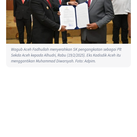
Wagub Aceh Fadhullah menyerahkan SK pengangkatan sebagai Plt
Sekda Aceh kepada Alhudri, Rabu (19/2/2025). Eks Kadisdik Aceh itu
menggantikan Muhammad Diwarsyah. Foto: Adpim.