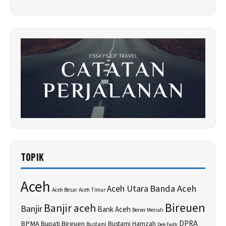
TOPIK
Aceh
Banda Aceh
Aceh Utara
Aceh Besar
Aceh Timur
Bireuen
Banjir aceh
Banjir
Bank Aceh
Bener Meriah
BPMA
Bupati Bireuen
DPRA
Bustami Hamzah
Bustami
Dek Fadh