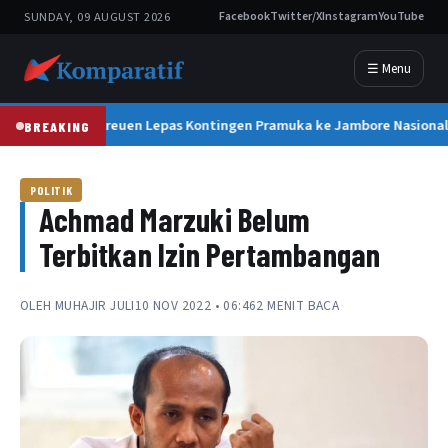
SUNDAY, 09 AUGUST 2026
Facebook
Twitter/X
Instagram
YouTube
☰ Menu
Bupati Bireuen Lepas Kontingen Pramuka ke Jambore Nasional 
BREAKING
POLITIK
Achmad Marzuki Belum
Terbitkan Izin Pertambangan
OLEH
MUHAJIR JULI
10 NOV 2022 • 06:46
2 MENIT BACA