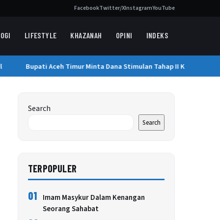
Facebook
Twitter/X
Instagram
YouTube
OGI
LIFESTYLE
KHAZANAH
OPINI
INDEKS
Bupati Aceh Timur Minta Dana Stimulan Tahap II Korban Bencan
Search
Search
TERPOPULER
01
Imam Masykur Dalam Kenangan
Seorang Sahabat