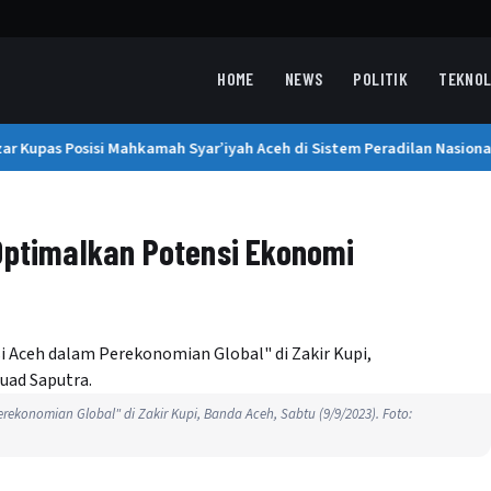
HOME
NEWS
POLITIK
TEKNOL
ar Kupas Posisi Mahkamah Syar’iyah Aceh di Sistem Peradilan Nasional
Optimalkan Potensi Ekonomi
ekonomian Global" di Zakir Kupi, Banda Aceh, Sabtu (9/9/2023). Foto: