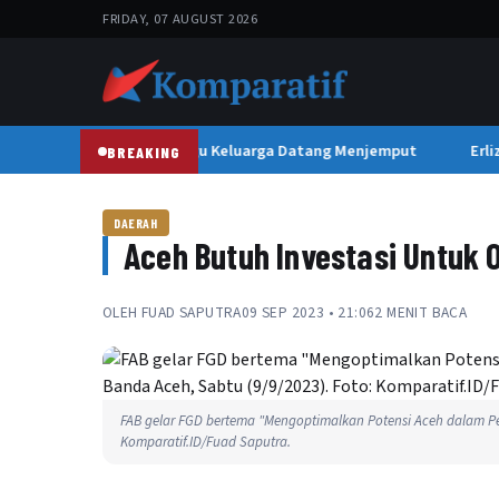
FRIDAY, 07 AUGUST 2026
at, Martini Masih Menunggu Keluarga Datang Menjemput
Erliz
BREAKING
DAERAH
Aceh Butuh Investasi Untuk 
OLEH
FUAD SAPUTRA
09 SEP 2023 • 21:06
2 MENIT BACA
FAB gelar FGD bertema "Mengoptimalkan Potensi Aceh dalam Per
Komparatif.ID/Fuad Saputra.