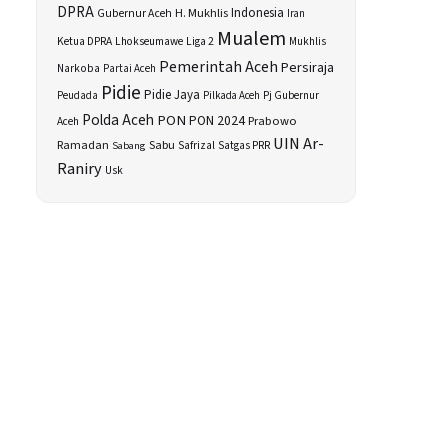
DPRA
H. Mukhlis
Indonesia
Gubernur Aceh
Iran
Mualem
Ketua DPRA
Lhokseumawe
Liga 2
Mukhlis
Pemerintah Aceh
Persiraja
Narkoba
Partai Aceh
Pidie
Pidie Jaya
Peudada
Pilkada Aceh
Pj Gubernur
Polda Aceh
PON
PON 2024
Prabowo
Aceh
UIN Ar-
Sabu
Ramadan
Safrizal
Satgas PRR
Sabang
Raniry
Usk