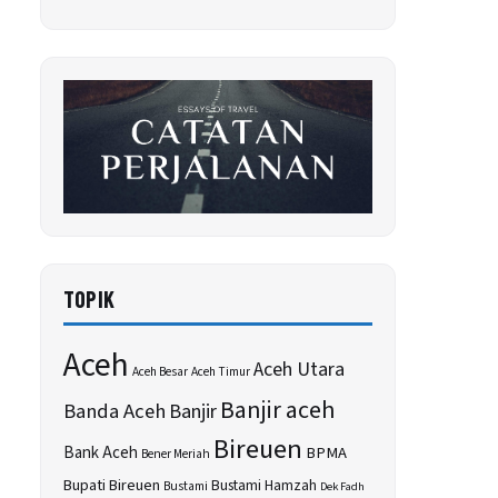
TOPIK
Aceh
Aceh Utara
Aceh Besar
Aceh Timur
Banjir aceh
Banda Aceh
Banjir
Bireuen
Bank Aceh
BPMA
Bener Meriah
Bupati Bireuen
Bustami Hamzah
Bustami
Dek Fadh