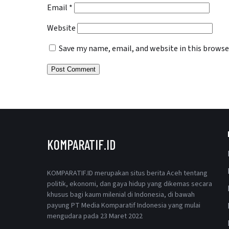
Email
*
Website
Save my name, email, and website in this browse
KOMPARATIF.ID
KOMPARATIF.ID merupakan situs berita Aceh tentang
politik, ekonomi, dan gaya hidup yang dikemas secara
khusus bagi kaum milenial di Indonesia, di bawah
payung PT Media Komparatif Indonesia yang mulai
mengudara pada 23 Maret 2022