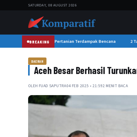
SATURDAY, 08 AUGUST 2026
gas PRR Kebut Pemulihan Pertanian Terdampak Bencana
2 Tah
BREAKING
DAERAH
Aceh Besar Berhasil Turunk
OLEH
FUAD SAPUTRA
04 FEB 2025 • 21:59
2 MENIT BACA