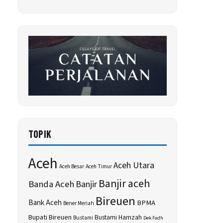
TOPIK
Aceh
Aceh Utara
Aceh Besar
Aceh Timur
Banjir aceh
Banda Aceh
Banjir
Bireuen
Bank Aceh
BPMA
Bener Meriah
Bupati Bireuen
Bustami Hamzah
Bustami
Dek Fadh