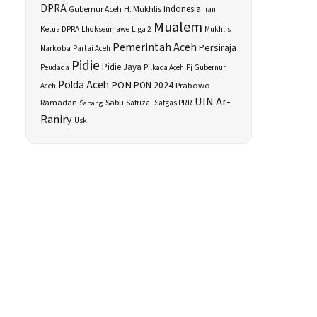
DPRA
H. Mukhlis
Indonesia
Gubernur Aceh
Iran
Mualem
Ketua DPRA
Lhokseumawe
Liga 2
Mukhlis
Pemerintah Aceh
Persiraja
Narkoba
Partai Aceh
Pidie
Pidie Jaya
Peudada
Pilkada Aceh
Pj Gubernur
Polda Aceh
PON
PON 2024
Prabowo
Aceh
UIN Ar-
Sabu
Ramadan
Safrizal
Satgas PRR
Sabang
Raniry
Usk