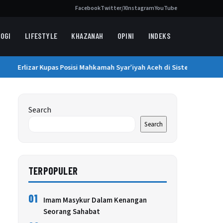
Facebook
Twitter/X
Instagram
YouTube
OGI
LIFESTYLE
KHAZANAH
OPINI
INDEKS
Erlizar Kupas Posisi Mahkamah Syar’iyah Aceh di Sistem Peradilan 
Search
Search
TERPOPULER
01
Imam Masykur Dalam Kenangan
Seorang Sahabat