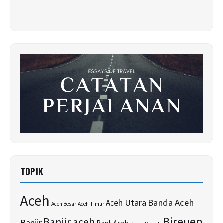
TOPIK
Aceh
Banda Aceh
Aceh Utara
Aceh Besar
Aceh Timur
Bireuen
Banjir aceh
Banjir