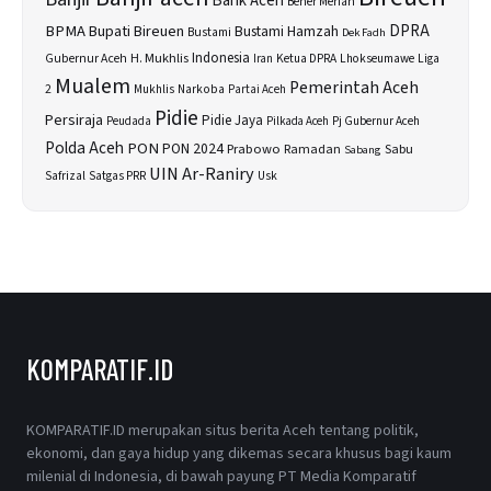
Bank Aceh
Bener Meriah
BPMA
Bupati Bireuen
DPRA
Bustami Hamzah
Bustami
Dek Fadh
H. Mukhlis
Indonesia
Gubernur Aceh
Ketua DPRA
Lhokseumawe
Liga
Iran
Mualem
Pemerintah Aceh
2
Narkoba
Mukhlis
Partai Aceh
Pidie
Persiraja
Pidie Jaya
Peudada
Pilkada Aceh
Pj Gubernur Aceh
Polda Aceh
PON
PON 2024
Prabowo
Sabu
Ramadan
Sabang
UIN Ar-Raniry
Safrizal
Satgas PRR
Usk
KOMPARATIF.ID
KOMPARATIF.ID merupakan situs berita Aceh tentang politik,
ekonomi, dan gaya hidup yang dikemas secara khusus bagi kaum
milenial di Indonesia, di bawah payung PT Media Komparatif