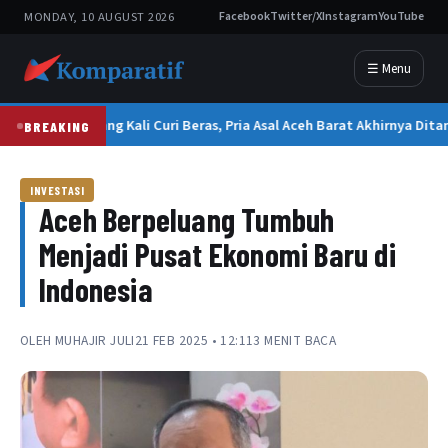
MONDAY, 10 AUGUST 2026
Facebook
Twitter/X
Instagram
YouTube
☰ Menu
Berulang Kali Curi Beras, Pria Asal Aceh Barat Akhirnya Ditan
BREAKING
INVESTASI
Aceh Berpeluang Tumbuh
Menjadi Pusat Ekonomi Baru di
Indonesia
OLEH
MUHAJIR JULI
21 FEB 2025 • 12:11
3 MENIT BACA