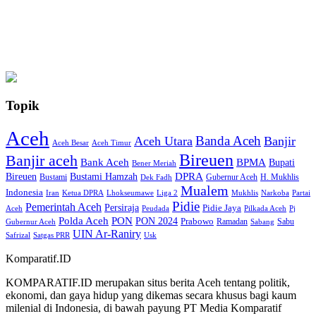
Topik
Aceh
Banda Aceh
Aceh Utara
Banjir
Aceh Besar
Aceh Timur
Bireuen
Banjir aceh
Bank Aceh
BPMA
Bupati
Bener Meriah
Bireuen
DPRA
Bustami Hamzah
H. Mukhlis
Bustami
Gubernur Aceh
Dek Fadh
Mualem
Indonesia
Iran
Ketua DPRA
Lhokseumawe
Liga 2
Mukhlis
Narkoba
Partai
Pidie
Pemerintah Aceh
Persiraja
Pidie Jaya
Aceh
Peudada
Pilkada Aceh
Pj
Polda Aceh
PON
PON 2024
Prabowo
Ramadan
Sabu
Gubernur Aceh
Sabang
UIN Ar-Raniry
Safrizal
Satgas PRR
Usk
Komparatif.ID
KOMPARATIF.ID merupakan situs berita Aceh tentang politik,
ekonomi, dan gaya hidup yang dikemas secara khusus bagi kaum
milenial di Indonesia, di bawah payung PT Media Komparatif