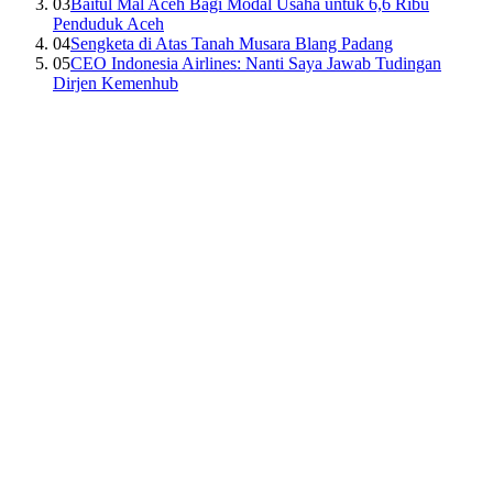
03
Baitul Mal Aceh Bagi Modal Usaha untuk 6,6 Ribu
Penduduk Aceh
04
Sengketa di Atas Tanah Musara Blang Padang
05
CEO Indonesia Airlines: Nanti Saya Jawab Tudingan
Dirjen Kemenhub