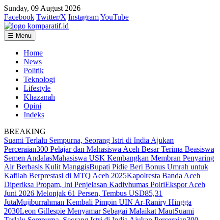
Sunday, 09 August 2026
Facebook
Twitter/X
Instagram
YouTube
☰ Menu
Home
News
Politik
Teknologi
Lifestyle
Khazanah
Opini
Indeks
BREAKING
Suami Terlalu Sempurna, Seorang Istri di India Ajukan
Perceraian
300 Pelajar dan Mahasiswa Aceh Besar Terima Beasiswa
Semen Andalas
Mahasiswa USK Kembangkan Membran Penyaring
Air Berbasis Kulit Manggis
Bupati Pidie Beri Bonus Umrah untuk
Kafilah Berprestasi di MTQ Aceh 2025
Kapolresta Banda Aceh
Diperiksa Propam, Ini Penjelasan Kadivhumas Polri
Ekspor Aceh
Juni 2026 Melonjak 61 Persen, Tembus USD85,31
Juta
Mujiburrahman Kembali Pimpin UIN Ar-Raniry Hingga
2030
Leon Gillespie Menyamar Sebagai Malaikat Maut
Suami
Terlalu Sempurna, Seorang Istri di India Ajukan Perceraian
300