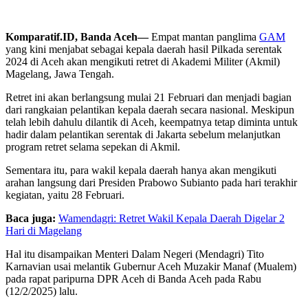
Komparatif.ID, Banda Aceh—
Empat mantan panglima
GAM
yang kini menjabat sebagai kepala daerah hasil Pilkada serentak
2024 di Aceh akan mengikuti retret di Akademi Militer (Akmil)
Magelang, Jawa Tengah.
Retret ini akan berlangsung mulai 21 Februari dan menjadi bagian
dari rangkaian pelantikan kepala daerah secara nasional. Meskipun
telah lebih dahulu dilantik di Aceh, keempatnya tetap diminta untuk
hadir dalam pelantikan serentak di Jakarta sebelum melanjutkan
program retret selama sepekan di Akmil.
Sementara itu, para wakil kepala daerah hanya akan mengikuti
arahan langsung dari Presiden Prabowo Subianto pada hari terakhir
kegiatan, yaitu 28 Februari.
Baca juga:
Wamendagri: Retret Wakil Kepala Daerah Digelar 2
Hari di Magelang
Hal itu disampaikan Menteri Dalam Negeri (Mendagri) Tito
Karnavian usai melantik Gubernur Aceh Muzakir Manaf (Mualem)
pada rapat paripurna DPR Aceh di Banda Aceh pada Rabu
(12/2/2025) lalu.