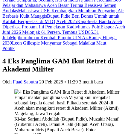
Pelajar dan Mahasiswa Aceh Besar Terima Beasiswa Semen
Andalas
Mahasiswa USK Kembangkan Membran Penyaring Air
Berbasis Kulit Manggis
Bupati Pidie Beri Bonus Umrah untuk
Kafilah Berprestasi di MTQ Aceh 2025
Kapolresta Banda Aceh
Diperiksa Propam, Ini Penjelasan Kadivhumas Polri
Ekspor Aceh
Juni 2026 Melonjak 61 Persen, Tembus USD85,31
Juta
Mujiburrahman Kembali Pimpin UIN Ar-Raniry Hingga
2030
Leon Gillespie Menyamar Sebagai Malaikat Maut
Politik
4 Eks Panglima GAM Ikut Retret di
Akademi Militer
Oleh
Fuad Saputra
20 Feb 2025 • 11:29
3 menit baca
Ki-ka: Sarjani Abdullah (Bupati Pidie), Muzakir Manaf
(Gubernur Aceh), Ismail A Jalil (Bupati Aceh Utara),
Muharram Idris (Bupati Aceh Besar). Foto: