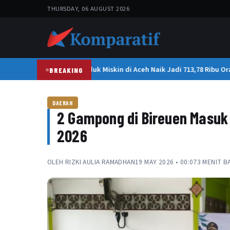
THURSDAY, 06 AUGUST 2026
BPS: Jumlah Penduduk Miskin di Aceh Naik Jadi 713,78 Ribu Oran
BREAKING
DAERAH
2 Gampong di Bireuen Masuk
2026
OLEH
RIZKI AULIA RAMADHAN
19 MAY 2026 • 00:07
3 MENIT B