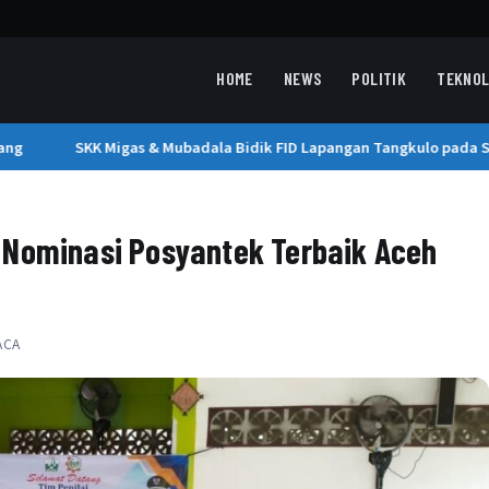
HOME
NEWS
POLITIK
TEKNOL
g
SKK Migas & Mubadala Bidik FID Lapangan Tangkulo pada Se
 Nominasi Posyantek Terbaik Aceh
ACA