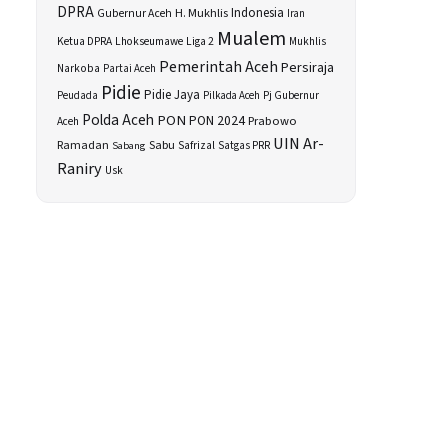
DPRA
H. Mukhlis
Indonesia
Gubernur Aceh
Iran
Mualem
Ketua DPRA
Lhokseumawe
Liga 2
Mukhlis
Pemerintah Aceh
Persiraja
Narkoba
Partai Aceh
Pidie
Pidie Jaya
Peudada
Pilkada Aceh
Pj Gubernur
Polda Aceh
PON
PON 2024
Prabowo
Aceh
UIN Ar-
Sabu
Ramadan
Safrizal
Sabang
Satgas PRR
Raniry
Usk