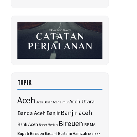
TOPIK
Aceh
Aceh Utara
Aceh Besar
Aceh Timur
Banjir aceh
Banda Aceh
Banjir
Bireuen
Bank Aceh
BPMA
Bener Meriah
Bupati Bireuen
Bustami Hamzah
Bustami
Dek Fadh