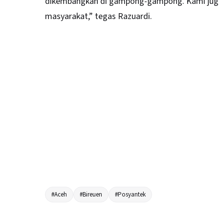
dikembangkan di gampong-gampong. Kami juga
masyarakat,” tegas Razuardi.
#Aceh
#Bireuen
#Posyantek