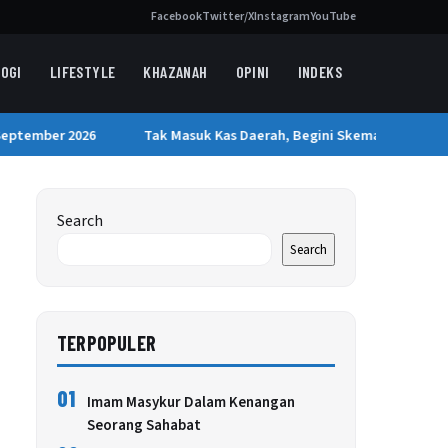
Facebook
Twitter/X
Instagram
YouTube
OGI
LIFESTYLE
KHAZANAH
OPINI
INDEKS
ptember 2026
Tak Masuk Kas Daerah, Begini Skema Dana Rp2,5 T
Search
Search
TERPOPULER
01
Imam Masykur Dalam Kenangan
Seorang Sahabat