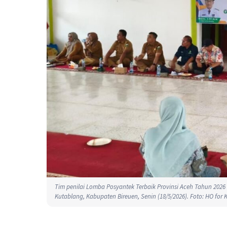
Tim penilai Lomba Posyantek Terbaik Provinsi Aceh Tahun 20
Kutablang, Kabupaten Bireuen, Senin (18/5/2026). Foto: HO for K