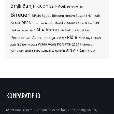
Banjir aceh
Banjir
Bank Aceh
Bener Meriah
Bireuen
BPMA
Bupati Bireuen
Bustami Hamzah
Bustami
DPRA
H. Mukhlis
Indonesia
Gubernur Aceh
Ketua DPRA
Dek Fadh
Iran
Mualem
Lhokseumawe
Liga 2
Narkoba
Mukhlis
Partai Aceh
Pidie
Pemerintah Aceh
Persiraja
Pidie Jaya
Peudada
Pilkada
Polda Aceh
PON
PON 2024
Prabowo
Aceh
Pj Gubernur Aceh
UIN Ar-Raniry
Sabu
Ramadan
Safrizal
Usk
Sabang
Satgas PRR
KOMPARATIF.ID
KOMPARATIF.ID merupakan situs berita Aceh tentang politik,