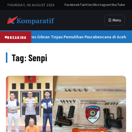
THURSDAY, 06 AUGUST 2026
Facebook
Twitter/X
Instagram
YouTube
☰ Menu
Wapres Gibran Tinjau Pemulihan Pascabencana di Aceh
BREAKING
Tag:
Senpi