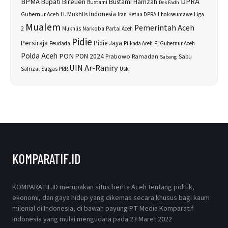
BPMA
Bupati Bireuen
DPRA
Bustami Hamzah
Bustami
Dek Fadh
H. Mukhlis
Indonesia
Gubernur Aceh
Ketua DPRA
Lhokseumawe
Liga
Iran
Mualem
Pemerintah Aceh
2
Narkoba
Mukhlis
Partai Aceh
Pidie
Persiraja
Pidie Jaya
Peudada
Pilkada Aceh
Pj Gubernur Aceh
Polda Aceh
PON
PON 2024
Prabowo
Sabu
Ramadan
Sabang
UIN Ar-Raniry
Safrizal
Satgas PRR
Usk
KOMPARATIF.ID
KOMPARATIF.ID merupakan situs berita Aceh tentang politik,
ekonomi, dan gaya hidup yang dikemas secara khusus bagi kaum
milenial di Indonesia, di bawah payung PT Media Komparatif
Indonesia yang mulai mengudara pada 23 Maret 2022