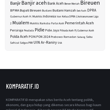
Bireuen
Banjir aceh
Banjir
Bank Aceh
Bener Meriah
BPMA
Bupati Bireuen
DPRA
Bustami Hamzah
Bustami
Dek Fadh
H. Mukhlis
Indonesia
Gubernur Aceh
Ketua DPRA
Lhokseumawe
Liga
Iran
Mualem
Pemerintah Aceh
2
Narkoba
Mukhlis
Partai Aceh
Pidie
Persiraja
Pidie Jaya
Peudada
Pilkada Aceh
Pj Gubernur Aceh
Polda Aceh
PON
PON 2024
Prabowo
Sabu
Ramadan
Sabang
UIN Ar-Raniry
Safrizal
Satgas PRR
Usk
KOMPARATIF.ID
KOMPARATIF.ID merupakan situs berita Aceh tentang politik,
ekonomi, dan gaya hidup yang dikemas secara khusus bagi kaum