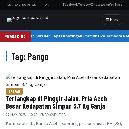
SUNDAY, 09 AUGUST 2026
Facebook
Twitter/X
Instagram
YouTube
☰ Menu
Bupati Bireuen Lepas Kontingen Pramuka ke Jambore Nasi
BREAKING
Tag:
Pango
DAERAH
Tertangkap di Pinggir Jalan, Pria Aceh
Besar Kedapatan Simpan 3,7 Kg Ganja
07 MAY 2025 • 10:29 · FUAD SAPUTRA
Komparatif.ID, Banda Aceh– Seorang pria berinisial RA (28),