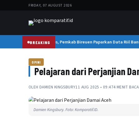
FRIDAY, 07 AUGUST 2026
pi Aduan Warga ke Wapres, Pemkab Bireuen Paparkan Data Riil Bant
BREAKING
OPINI
Pelajaran dari Perjanjian D
OLEH
DAMIEN KINGSBURY
11 AUG 2025 • 09:47
4 MENIT BACA
Damien Kingsbury. Foto: Komparatif.ID.