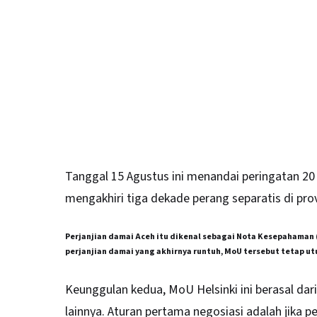
Tanggal 15 Agustus ini menandai peringatan 2
mengakhiri tiga dekade perang separatis di prov
Perjanjian damai Aceh itu dikenal sebagai Nota Kesepahaman 
perjanjian damai yang akhirnya runtuh, MoU tersebut tetap ut
Keunggulan kedua, MoU Helsinki ini berasal dari 
lainnya. Aturan pertama negosiasi adalah jika p