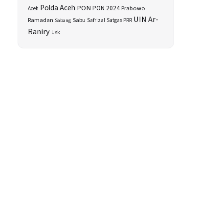
Polda Aceh
PON
PON 2024
Prabowo
Aceh
UIN Ar-
Sabu
Ramadan
Safrizal
Satgas PRR
Sabang
Raniry
Usk