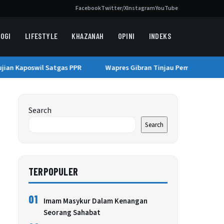
Facebook
Twitter/X
Instagram
YouTube
OGI
LIFESTYLE
KHAZANAH
OPINI
INDEKS
ian Kaposwil Satgas PPR
Wapres Gibran Tinjau Pemulihan Pasca
Search
Search
TERPOPULER
01
Imam Masykur Dalam Kenangan
Seorang Sahabat