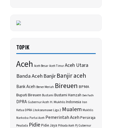
TOPIK
Aceh
Aceh Utara
Aceh Besar
Aceh Timur
Banjir aceh
Banda Aceh
Banjir
Bireuen
Bank Aceh
BPMA
Bener Meriah
Bupati Bireuen
Bustami Hamzah
Bustami
Dek Fadh
DPRA
H. Mukhlis
Indonesia
Gubernur Aceh
Iran
Mualem
Ketua DPRA
Lhokseumawe
Liga 2
Mukhlis
Pemerintah Aceh
Persiraja
Narkoba
Partai Aceh
Pidie
Pidie Jaya
Peudada
Pilkada Aceh
Pj Gubernur