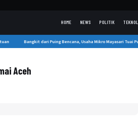
HOME
NEWS
POLITIK
TEKNOL
uan
Bangkit dari Puing Bencana, Usaha Mikro Mayasari Tuai Puj
amai Aceh