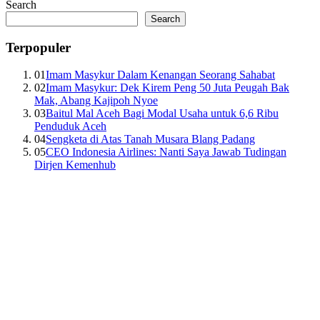
Search
Search
Terpopuler
01
Imam Masykur Dalam Kenangan Seorang Sahabat
02
Imam Masykur: Dek Kirem Peng 50 Juta Peugah Bak
Mak, Abang Kajipoh Nyoe
03
Baitul Mal Aceh Bagi Modal Usaha untuk 6,6 Ribu
Penduduk Aceh
04
Sengketa di Atas Tanah Musara Blang Padang
05
CEO Indonesia Airlines: Nanti Saya Jawab Tudingan
Dirjen Kemenhub