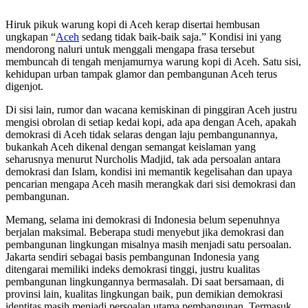
Hiruk pikuk warung kopi di Aceh kerap disertai hembusan
ungkapan “
Aceh
sedang tidak baik-baik saja.” Kondisi ini yang
mendorong naluri untuk menggali mengapa frasa tersebut
membuncah di tengah menjamurnya warung kopi di Aceh. Satu sisi,
kehidupan urban tampak glamor dan pembangunan Aceh terus
digenjot.
Di sisi lain, rumor dan wacana kemiskinan di pinggiran Aceh justru
mengisi obrolan di setiap kedai kopi, ada apa dengan Aceh, apakah
demokrasi di Aceh tidak selaras dengan laju pembangunannya,
bukankah Aceh dikenal dengan semangat keislaman yang
seharusnya menurut Nurcholis Madjid, tak ada persoalan antara
demokrasi dan Islam, kondisi ini memantik kegelisahan dan upaya
pencarian mengapa Aceh masih merangkak dari sisi demokrasi dan
pembangunan.
Memang, selama ini demokrasi di Indonesia belum sepenuhnya
berjalan maksimal. Beberapa studi menyebut jika demokrasi dan
pembangunan lingkungan misalnya masih menjadi satu persoalan.
Jakarta sendiri sebagai basis pembangunan Indonesia yang
ditengarai memiliki indeks demokrasi tinggi, justru kualitas
pembangunan lingkungannya bermasalah. Di saat bersamaan, di
provinsi lain, kualitas lingkungan baik, pun demikian demokrasi
identitas masih menjadi persoalan utama pembangunan. Termasuk