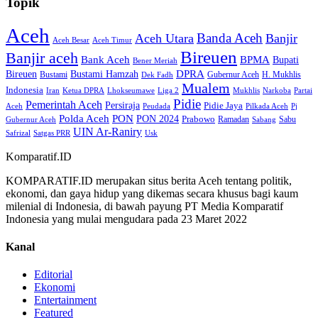
Topik
Aceh
Banda Aceh
Aceh Utara
Banjir
Aceh Besar
Aceh Timur
Bireuen
Banjir aceh
Bank Aceh
BPMA
Bupati
Bener Meriah
Bireuen
DPRA
Bustami Hamzah
H. Mukhlis
Bustami
Gubernur Aceh
Dek Fadh
Mualem
Indonesia
Iran
Ketua DPRA
Lhokseumawe
Liga 2
Mukhlis
Narkoba
Partai
Pidie
Pemerintah Aceh
Persiraja
Pidie Jaya
Aceh
Peudada
Pilkada Aceh
Pj
Polda Aceh
PON
PON 2024
Prabowo
Ramadan
Sabu
Gubernur Aceh
Sabang
UIN Ar-Raniry
Safrizal
Satgas PRR
Usk
Komparatif.ID
KOMPARATIF.ID merupakan situs berita Aceh tentang politik,
ekonomi, dan gaya hidup yang dikemas secara khusus bagi kaum
milenial di Indonesia, di bawah payung PT Media Komparatif
Indonesia yang mulai mengudara pada 23 Maret 2022
Kanal
Editorial
Ekonomi
Entertainment
Featured