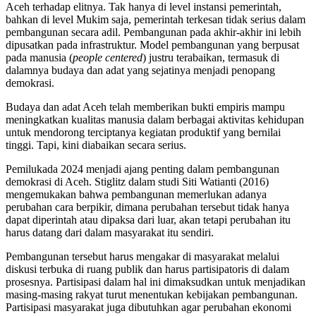
Aceh terhadap elitnya. Tak hanya di level instansi pemerintah,
bahkan di level Mukim saja, pemerintah terkesan tidak serius dalam
pembangunan secara adil. Pembangunan pada akhir-akhir ini lebih
dipusatkan pada infrastruktur. Model pembangunan yang berpusat
pada manusia (
people centered
) justru terabaikan, termasuk di
dalamnya budaya dan adat yang sejatinya menjadi penopang
demokrasi.
Budaya dan adat Aceh telah memberikan bukti empiris mampu
meningkatkan kualitas manusia dalam berbagai aktivitas kehidupan
untuk mendorong terciptanya kegiatan produktif yang bernilai
tinggi. Tapi, kini diabaikan secara serius.
Pemilukada 2024 menjadi ajang penting dalam pembangunan
demokrasi di Aceh. Stiglitz dalam studi Siti Watianti (2016)
mengemukakan bahwa pembangunan memerlukan adanya
perubahan cara berpikir, dimana perubahan tersebut tidak hanya
dapat diperintah atau dipaksa dari luar, akan tetapi perubahan itu
harus datang dari dalam masyarakat itu sendiri.
Pembangunan tersebut harus mengakar di masyarakat melalui
diskusi terbuka di ruang publik dan harus partisipatoris di dalam
prosesnya. Partisipasi dalam hal ini dimaksudkan untuk menjadikan
masing-masing rakyat turut menentukan kebijakan pembangunan.
Partisipasi masyarakat juga dibutuhkan agar perubahan ekonomi