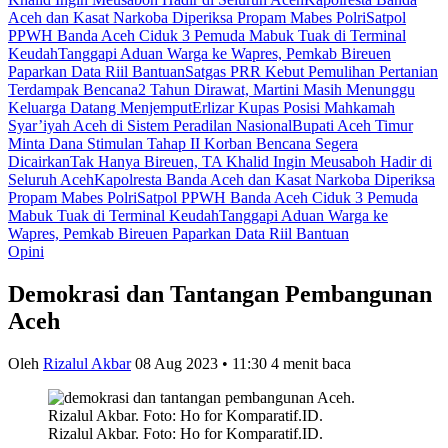
Aceh dan Kasat Narkoba Diperiksa Propam Mabes Polri
Satpol
PPWH Banda Aceh Ciduk 3 Pemuda Mabuk Tuak di Terminal
Keudah
Tanggapi Aduan Warga ke Wapres, Pemkab Bireuen
Paparkan Data Riil Bantuan
Satgas PRR Kebut Pemulihan Pertanian
Terdampak Bencana
2 Tahun Dirawat, Martini Masih Menunggu
Keluarga Datang Menjemput
Erlizar Kupas Posisi Mahkamah
Syar’iyah Aceh di Sistem Peradilan Nasional
Bupati Aceh Timur
Minta Dana Stimulan Tahap II Korban Bencana Segera
Dicairkan
Tak Hanya Bireuen, TA Khalid Ingin Meusaboh Hadir di
Seluruh Aceh
Kapolresta Banda Aceh dan Kasat Narkoba Diperiksa
Propam Mabes Polri
Satpol PPWH Banda Aceh Ciduk 3 Pemuda
Mabuk Tuak di Terminal Keudah
Tanggapi Aduan Warga ke
Wapres, Pemkab Bireuen Paparkan Data Riil Bantuan
Opini
Demokrasi dan Tantangan Pembangunan
Aceh
Oleh
Rizalul Akbar
08 Aug 2023 • 11:30
4 menit baca
Rizalul Akbar. Foto: Ho for Komparatif.ID.