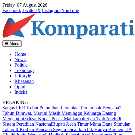
Friday, 07 August 2026
Facebook
Twitter/X
Instagram
YouTube
☰ Menu
Home
News
Politik
Teknologi
Lifestyle
Khazanah
Opini
Indeks
BREAKING
Satgas PRR Kebut Pemulihan Pertanian Terdampak Bencana
2
Tahun Dirawat, Martini Masih Menunggu Keluarga Datang
Menjemput
Erlizar Kupas Posisi Mahkamah Syar’iyah Aceh di
Sistem Peradilan Nasional
Bupati Aceh Timur Minta Dana Stimulan
Tahap II Korban Bencana Segera Dicairkan
Tak Hanya Bireuen, TA
Khalid Ingin Meusaboh Hadir di Seluruh Aceh
Kapolresta Banda