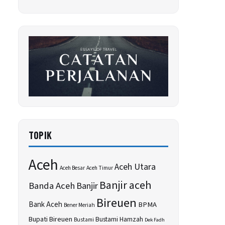
TOPIK
Aceh
Aceh Utara
Aceh Besar
Aceh Timur
Banjir aceh
Banda Aceh
Banjir
Bireuen
Bank Aceh
BPMA
Bener Meriah
Bupati Bireuen
Bustami Hamzah
Bustami
Dek Fadh