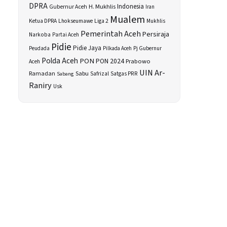
DPRA
H. Mukhlis
Indonesia
Gubernur Aceh
Iran
Mualem
Ketua DPRA
Lhokseumawe
Liga 2
Mukhlis
Pemerintah Aceh
Persiraja
Narkoba
Partai Aceh
Pidie
Pidie Jaya
Peudada
Pilkada Aceh
Pj Gubernur
Polda Aceh
PON
PON 2024
Prabowo
Aceh
UIN Ar-
Sabu
Ramadan
Safrizal
Satgas PRR
Sabang
Raniry
Usk