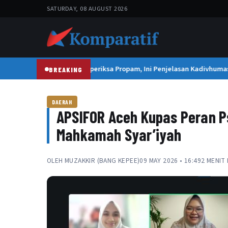
SATURDAY, 08 AUGUST 2026
Kapolresta Banda Aceh Diperiksa Propam, Ini Penjelasan Kadivhumas P
BREAKING
DAERAH
APSIFOR Aceh Kupas Peran P
Mahkamah Syar’iyah
OLEH
MUZAKKIR (BANG KEPEE)
09 MAY 2026 • 16:49
2 MENIT