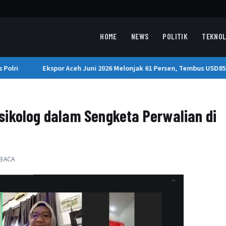
HOME
NEWS
POLITIK
TEKNOL
olri
Ekspor Aceh Juni 2026 Melonjak 61 Persen, Tembus USD85,3
sikolog dalam Sengketa Perwalian di
 BACA