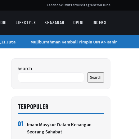
Facebook
Twitter/X
Instagram
YouTube
OGI
LIFESTYLE
KHAZANAH
OPINI
INDEKS
1 Juta
Mujiburrahman Kembali Pimpin UIN Ar-Raniry Hingga 2030
Search
Search
TERPOPULER
01
Imam Masykur Dalam Kenangan
Seorang Sahabat