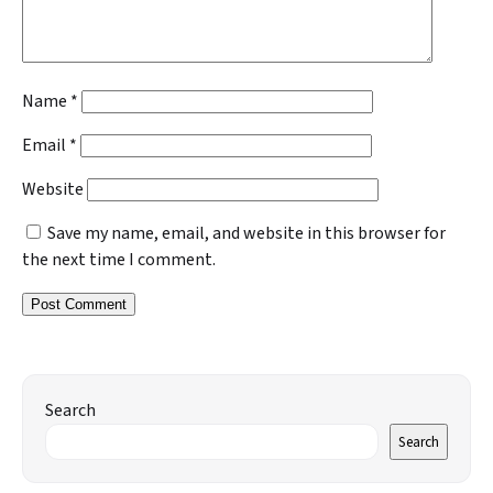
Name
*
Email
*
Website
Save my name, email, and website in this browser for
the next time I comment.
Search
Search