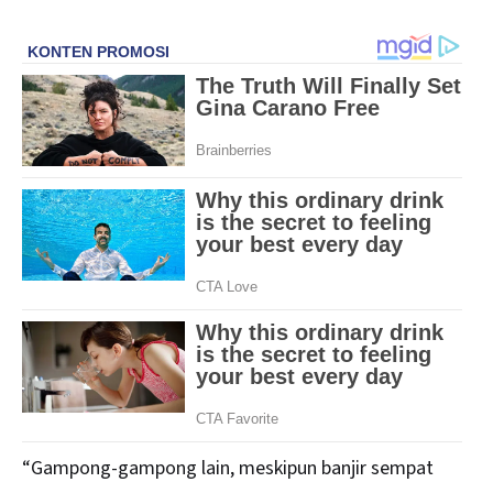
“Gampong-gampong lain, meskipun banjir sempat