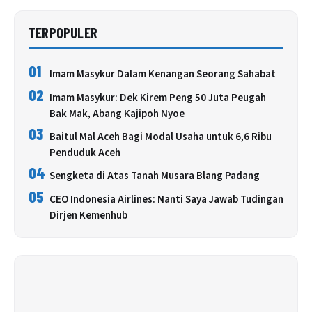
TERPOPULER
01
Imam Masykur Dalam Kenangan Seorang Sahabat
02
Imam Masykur: Dek Kirem Peng 50 Juta Peugah
Bak Mak, Abang Kajipoh Nyoe
03
Baitul Mal Aceh Bagi Modal Usaha untuk 6,6 Ribu
Penduduk Aceh
04
Sengketa di Atas Tanah Musara Blang Padang
05
CEO Indonesia Airlines: Nanti Saya Jawab Tudingan
Dirjen Kemenhub