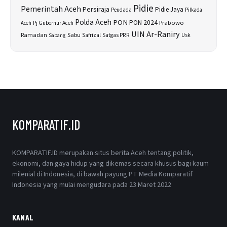
Pidie
Pemerintah Aceh
Persiraja
Pidie Jaya
Peudada
Pilkada
Polda Aceh
PON
PON 2024
Prabowo
Aceh
Pj Gubernur Aceh
UIN Ar-Raniry
Sabu
Ramadan
Safrizal
Satgas PRR
Usk
Sabang
KOMPARATIF.ID
KOMPARATIF.ID merupakan situs berita Aceh tentang politik,
ekonomi, dan gaya hidup yang dikemas secara khusus bagi kaum
milenial di Indonesia, di bawah payung PT Media Komparatif
Indonesia yang mulai mengudara pada 23 Maret 2022
KANAL