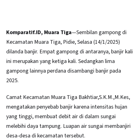
Komparatif.ID, Muara Tiga
—Sembilan gampong di
Kecamatan Muara Tiga, Pidie, Selasa (14/1/2025)
dilanda banjir. Empat gampong di antaranya, banjir kali
ini merupakan yang ketiga kali. Sedangkan lima
gampong lainnya perdana disambangi banjir pada
2025.
Camat Kecamatan
Muara Tiga
Bakhtiar,S.K.M.,M.Kes,
mengatakan penyebab banjir karena intensitas hujan
yang tinggi, membuat debit air di dalam sungai
melebihi daya tampung. Luapan air sungai membanjiri
desa-desa di kecamatan tersebut.