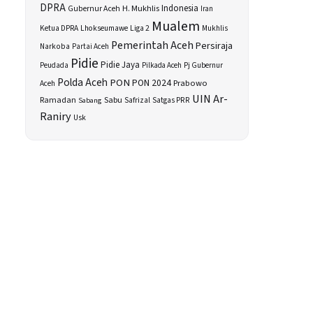
DPRA
H. Mukhlis
Indonesia
Gubernur Aceh
Iran
Mualem
Ketua DPRA
Lhokseumawe
Liga 2
Mukhlis
Pemerintah Aceh
Persiraja
Narkoba
Partai Aceh
Pidie
Pidie Jaya
Peudada
Pilkada Aceh
Pj Gubernur
Polda Aceh
PON
PON 2024
Prabowo
Aceh
UIN Ar-
Sabu
Ramadan
Safrizal
Satgas PRR
Sabang
Raniry
Usk