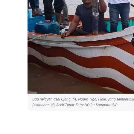
Dua nelayan asal Ujong Pie, Muara Tiga, Pidie, yang sempat hi
Pelabuhan Idi, Aceh Timur. Foto: HO for Komparatif.ID.