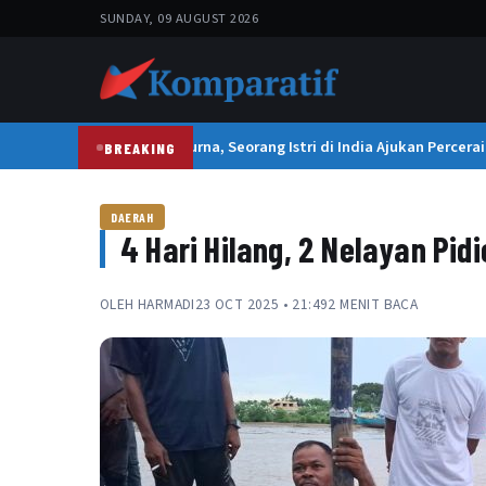
SUNDAY, 09 AUGUST 2026
Suami Terlalu Sempurna, Seorang Istri di India Ajukan Perceraia
BREAKING
DAERAH
4 Hari Hilang, 2 Nelayan Pi
OLEH
HARMADI
23 OCT 2025 • 21:49
2 MENIT BACA