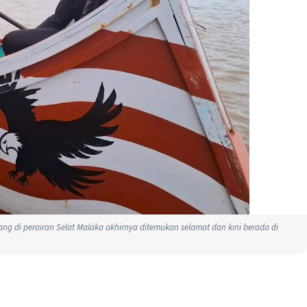
lang di perairan Selat Malaka akhirnya ditemukan selamat dan kini berada di