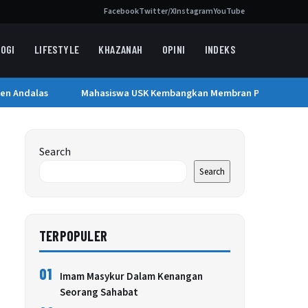
Facebook
Twitter/X
Instagram
YouTube
OGI
LIFESTYLE
KHAZANAH
OPINI
INDEKS
 Andalas
Mahasiswa USK Kembangkan Membran Penyaring Air Be
Search
Search
TERPOPULER
01
Imam Masykur Dalam Kenangan
Seorang Sahabat