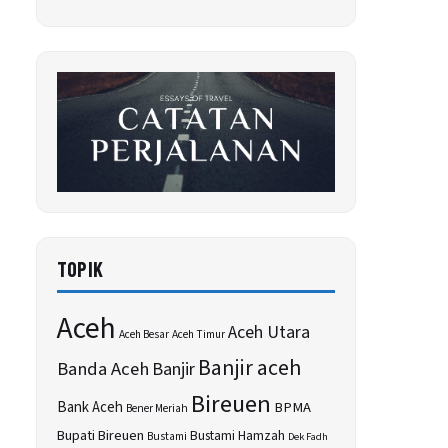
TOPIK
Aceh
Aceh Utara
Aceh Besar
Aceh Timur
Banjir aceh
Banda Aceh
Banjir
Bireuen
Bank Aceh
BPMA
Bener Meriah
Bupati Bireuen
Bustami Hamzah
Bustami
Dek Fadh