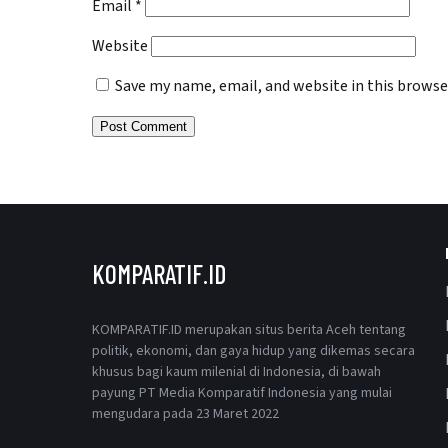
Email
*
Website
Save my name, email, and website in this browse
KOMPARATIF.ID
KOMPARATIF.ID merupakan situs berita Aceh tentang
politik, ekonomi, dan gaya hidup yang dikemas secara
khusus bagi kaum milenial di Indonesia, di bawah
payung PT Media Komparatif Indonesia yang mulai
mengudara pada 23 Maret 2022