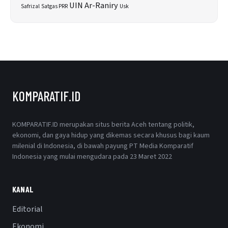
UIN Ar-Raniry
Safrizal
Satgas PRR
Usk
KOMPARATIF.ID
KOMPARATIF.ID merupakan situs berita Aceh tentang politik,
ekonomi, dan gaya hidup yang dikemas secara khusus bagi kaum
milenial di Indonesia, di bawah payung PT Media Komparatif
Indonesia yang mulai mengudara pada 23 Maret 2022
KANAL
Editorial
Ekonomi