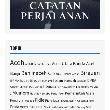
TOPIK
Aceh
Banda Aceh
Aceh Utara
Aceh Besar
Aceh Timur
Bireuen
Banjir aceh
Banjir
Bank Aceh
Bener Meriah
BPMA
Bupati Bireuen
DPRA
Bustami Hamzah
Bustami
Dek Fadh
H. Mukhlis
Indonesia
Gubernur Aceh
Ketua DPRA
Lhokseumawe
Liga
Iran
Mualem
Pemerintah Aceh
2
Narkoba
Mukhlis
Partai Aceh
Pidie
Persiraja
Pidie Jaya
Peudada
Pilkada Aceh
Pj Gubernur Aceh
Polda Aceh
PON
PON 2024
Prabowo
Sabu
Ramadan
Sabang