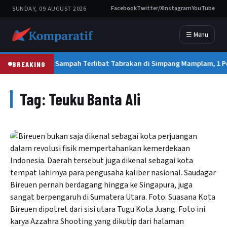
SUNDAY, 09 AUGUST 2026
Facebook
Twitter/X
Instagram
YouTube
☰ Menu
Truk Sampah Terlibat Tabrakan di Simpang Mamplam, 1 P
BREAKING
Tag:
Teuku Banta Ali