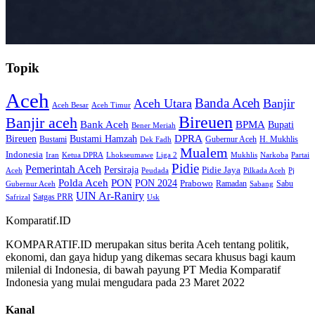
Topik
Aceh
Banda Aceh
Aceh Utara
Banjir
Aceh Besar
Aceh Timur
Bireuen
Banjir aceh
Bank Aceh
BPMA
Bupati
Bener Meriah
Bireuen
DPRA
Bustami Hamzah
H. Mukhlis
Bustami
Gubernur Aceh
Dek Fadh
Mualem
Indonesia
Iran
Ketua DPRA
Lhokseumawe
Liga 2
Mukhlis
Narkoba
Partai
Pidie
Pemerintah Aceh
Persiraja
Pidie Jaya
Aceh
Peudada
Pilkada Aceh
Pj
Polda Aceh
PON
PON 2024
Prabowo
Ramadan
Sabu
Gubernur Aceh
Sabang
UIN Ar-Raniry
Safrizal
Satgas PRR
Usk
Komparatif.ID
KOMPARATIF.ID merupakan situs berita Aceh tentang politik,
ekonomi, dan gaya hidup yang dikemas secara khusus bagi kaum
milenial di Indonesia, di bawah payung PT Media Komparatif
Indonesia yang mulai mengudara pada 23 Maret 2022
Kanal