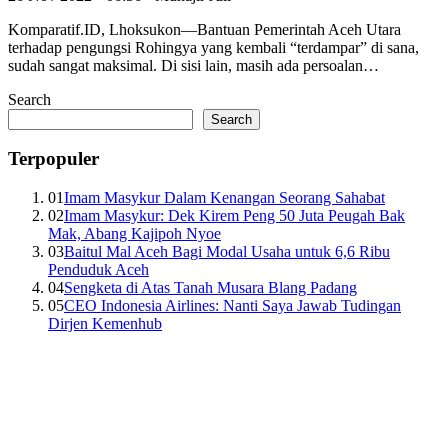
Komparatif.ID, Lhoksukon—Bantuan Pemerintah Aceh Utara
terhadap pengungsi Rohingya yang kembali “terdampar” di sana,
sudah sangat maksimal. Di sisi lain, masih ada persoalan…
Search
Search
Terpopuler
01
Imam Masykur Dalam Kenangan Seorang Sahabat
02
Imam Masykur: Dek Kirem Peng 50 Juta Peugah Bak
Mak, Abang Kajipoh Nyoe
03
Baitul Mal Aceh Bagi Modal Usaha untuk 6,6 Ribu
Penduduk Aceh
04
Sengketa di Atas Tanah Musara Blang Padang
05
CEO Indonesia Airlines: Nanti Saya Jawab Tudingan
Dirjen Kemenhub