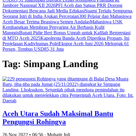
Jambore Nasional XII 2026
PFI Aceh dan Satgas PRR Dorong
Dokumentasi Bencana Jadi Media Edukasi
Suami Terlalu Sempurna,
Seorang Istri di India Ajukan Perceraian
300 Pelajar dan Mahasiswa
Aceh Besar Terima Beasiswa Semen Andalas
Mahasiswa USK
Kembangkan Membran Penyaring Air Berbasis Kulit
Manggis
Bupati Pidie Beri Bonus Umrah untuk Kafilah Berprestasi
di MTQ Aceh 2025
Kapolresta Banda Aceh Diperiksa Propam, Ini
Penjelasan Kadivhumas Polri
Ekspor Aceh Juni 2026 Melonjak 61
Persen, Tembus USD85,31 Juta
Tag:
Simpang Landing
Daerah
Aceh Utara Sudah Maksimal Bantu
Pengungsi Rohingya
26 Nov 2022 • 06:56 · Muhajir Juli