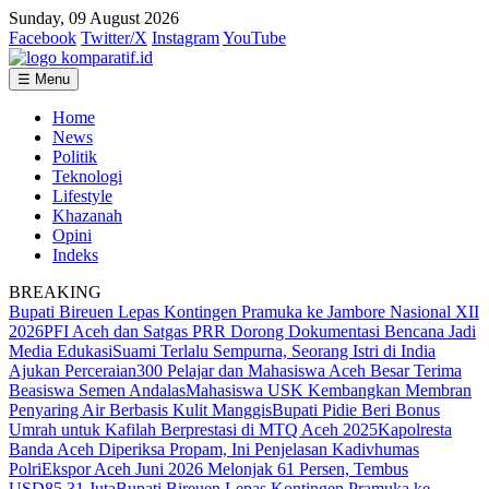
Sunday, 09 August 2026
Facebook
Twitter/X
Instagram
YouTube
☰ Menu
Home
News
Politik
Teknologi
Lifestyle
Khazanah
Opini
Indeks
BREAKING
Bupati Bireuen Lepas Kontingen Pramuka ke Jambore Nasional XII
2026
PFI Aceh dan Satgas PRR Dorong Dokumentasi Bencana Jadi
Media Edukasi
Suami Terlalu Sempurna, Seorang Istri di India
Ajukan Perceraian
300 Pelajar dan Mahasiswa Aceh Besar Terima
Beasiswa Semen Andalas
Mahasiswa USK Kembangkan Membran
Penyaring Air Berbasis Kulit Manggis
Bupati Pidie Beri Bonus
Umrah untuk Kafilah Berprestasi di MTQ Aceh 2025
Kapolresta
Banda Aceh Diperiksa Propam, Ini Penjelasan Kadivhumas
Polri
Ekspor Aceh Juni 2026 Melonjak 61 Persen, Tembus
USD85,31 Juta
Bupati Bireuen Lepas Kontingen Pramuka ke