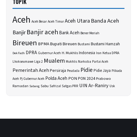
TOPIK
Aceh
Banda Aceh
Aceh Utara
Aceh Besar
Aceh Timur
Banjir aceh
Banjir
Bank Aceh
Bener Meriah
Bireuen
BPMA
Bupati Bireuen
Bustami Hamzah
Bustami
DPRA
H. Mukhlis
Indonesia
Gubernur Aceh
Ketua DPRA
Dek Fadh
Iran
Mualem
Lhokseumawe
Liga 2
Narkoba
Mukhlis
Partai Aceh
Pidie
Pemerintah Aceh
Persiraja
Pidie Jaya
Peudada
Pilkada
Polda Aceh
PON
PON 2024
Prabowo
Aceh
Pj Gubernur Aceh
UIN Ar-Raniry
Sabu
Ramadan
Safrizal
Satgas PRR
Usk
Sabang