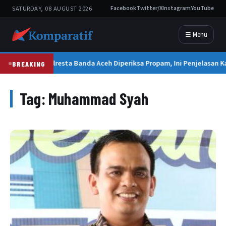
SATURDAY, 08 AUGUST 2026
Facebook
Twitter/X
Instagram
YouTube
☰ Menu
Kapolresta Banda Aceh Diperiksa Propam, Ini Penjelasan K
BREAKING
Tag:
Muhammad Syah