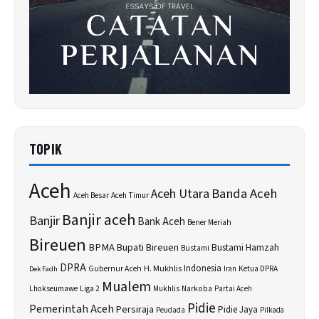
TOPIK
Aceh
Banda Aceh
Aceh Utara
Aceh Besar
Aceh Timur
Banjir aceh
Banjir
Bank Aceh
Bener Meriah
Bireuen
BPMA
Bupati Bireuen
Bustami Hamzah
Bustami
DPRA
H. Mukhlis
Indonesia
Gubernur Aceh
Ketua DPRA
Dek Fadh
Iran
Mualem
Lhokseumawe
Liga 2
Narkoba
Mukhlis
Partai Aceh
Pidie
Pemerintah Aceh
Persiraja
Pidie Jaya
Peudada
Pilkada