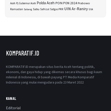
Polda Aceh
PON
PON 2024
Prabowo
Aceh
Pj Gubernur Aceh
UIN Ar-Raniry
Sabu
Ramadan
Safrizal
Satgas PRR
Usk
Sabang
KOMPARATIF.ID
KOMPARATIF.ID merupakan situs berita Aceh tentang politik,
ekonomi, dan gaya hidup yang dikemas secara khusus bagi kaum
milenial di Indonesia, di bawah payung PT Media Komparatif
Indonesia yang mulai mengudara pada 23 Maret 2022
KANAL
Editorial