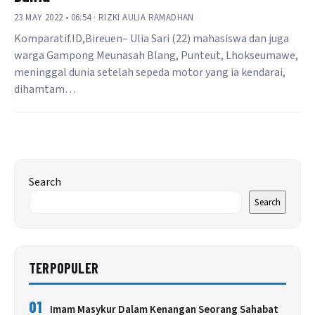
23 MAY 2022 • 06:54 · RIZKI AULIA RAMADHAN
Komparatif.ID,Bireuen– Ulia Sari (22) mahasiswa dan juga
warga Gampong Meunasah Blang, Punteut, Lhokseumawe,
meninggal dunia setelah sepeda motor yang ia kendarai,
dihamtam…
Search
Search
TERPOPULER
01
Imam Masykur Dalam Kenangan Seorang Sahabat