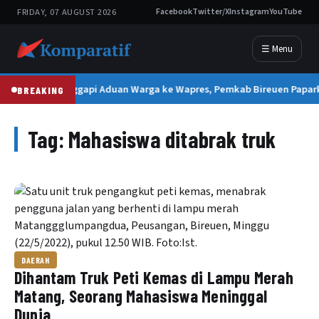
FRIDAY, 07 AUGUST 2026
Facebook
Twitter/X
Instagram
YouTube
☰ Menu
Tanggapi Aduan Warga ke Wapres, Pemkab Bireuen Papark
BREAKING
Tag:
Mahasiswa ditabrak truk
DAERAH
Dihantam Truk Peti Kemas di Lampu Merah
Matang, Seorang Mahasiswa Meninggal
Dunia