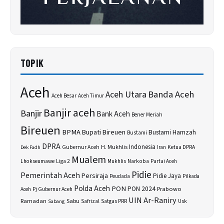
TOPIK
Aceh
Banda Aceh
Aceh Utara
Aceh Besar
Aceh Timur
Banjir aceh
Banjir
Bank Aceh
Bener Meriah
Bireuen
BPMA
Bupati Bireuen
Bustami Hamzah
Bustami
DPRA
H. Mukhlis
Indonesia
Gubernur Aceh
Ketua DPRA
Dek Fadh
Iran
Mualem
Lhokseumawe
Liga 2
Narkoba
Mukhlis
Partai Aceh
Pidie
Pemerintah Aceh
Persiraja
Pidie Jaya
Peudada
Pilkada
Polda Aceh
PON
PON 2024
Prabowo
Aceh
Pj Gubernur Aceh
UIN Ar-Raniry
Sabu
Ramadan
Safrizal
Satgas PRR
Usk
Sabang