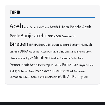
TOPIK
Aceh
Banda Aceh
Aceh Utara
Aceh Besar
Aceh Timur
Banjir aceh
Banjir
Bank Aceh
Bener Meriah
Bireuen
BPMA
Bupati Bireuen
Bustami Hamzah
Bustami
DPRA
H. Mukhlis
Indonesia
Gubernur Aceh
Ketua DPRA
Dek Fadh
Iran
Mualem
Lhokseumawe
Liga 2
Narkoba
Mukhlis
Partai Aceh
Pidie
Pemerintah Aceh
Persiraja
Pidie Jaya
Peudada
Pilkada
Polda Aceh
PON
PON 2024
Prabowo
Aceh
Pj Gubernur Aceh
UIN Ar-Raniry
Sabu
Ramadan
Safrizal
Satgas PRR
Usk
Sabang