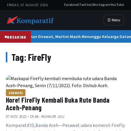
FRIDAY, 07 AUGUST 2026
Facebook
Twitter/X
Instagram
YouTube
☰ Menu
2 Tahun Dirawat, Martini Masih Menunggu Keluarga Dat
BREAKING
Tag:
FireFly
EKONOMI
Hore! FireFly Kembali Buka Rute Banda
Aceh-Penang
07 NOV 2022 • 19:44 · MUHAJIR JULI
Komparatif.ID,Banda Aceh—Pesawat udara komersil FireFly